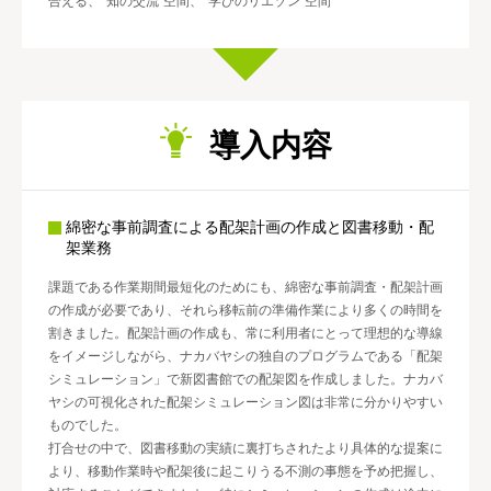
合える、“知の交流”空間、“学びのリエゾン”空間
導入内容
綿密な事前調査による配架計画の作成と図書移動・配
架業務
課題である作業期間最短化のためにも、綿密な事前調査・配架計画
の作成が必要であり、それら移転前の準備作業により多くの時間を
割きました。配架計画の作成も、常に利用者にとって理想的な導線
をイメージしながら、ナカバヤシの独自のプログラムである「配架
シミュレーション」で新図書館での配架図を作成しました。ナカバ
ヤシの可視化された配架シミュレーション図は非常に分かりやすい
ものでした。
打合せの中で、図書移動の実績に裏打ちされたより具体的な提案に
より、移動作業時や配架後に起こりうる不測の事態を予め把握し、