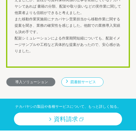
えましたが、普段から資料保存関係の仕事を依頼しているナカバ
ヤシであれば
書籍の分類、配架や取り扱いなどの実作業に関して
他業者よりも信頼ができると考えました。
また移動作業実施前にナカバヤシ営業担当から移動作業に関する
提案を聞き、業務の確実性を感じました。他館での業務導入実績
も決め手です。
配架シミュレーションによる作業期間短縮についても、配架イメ
ージサンプルや工程など具体的な提案があったので、安心感があ
りました。
導入ソリューション
図書館サービス
ナカバヤシの製品や各種サービスについて、もっと詳しく知る。
資料請求