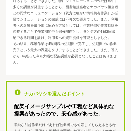
対応することができました。特にシミュレーションの作成は途中に
多くの調整が発生することから、図書館担当者とナカバヤシ担当者
との円滑なコミュニケーション（双方に細かい情報共有作業）が必
要でシミュレーションの完成には不可欠な要素でした。また、利用
者への影響を最小限に留める方策としては、作業時間や作業動線を
調整することで作業期間中も部分開館とし、昼と夕方の1日2回出
納できる時間を設け、利用者への資料提供を可能としました。
その結果、移動作業は4週間程の短期間で完了し、短期間での作業
完了という最大の課題をクリアすることができました。また、導入
から1年経った今も大幅な配架調整が必要となったことはありませ
ん。
ナカバヤシを選んだポイント
配架イメージサンプルや工程など具体的な
提案があったので、安心感があった。
単純な引越作業だけであれば他業者でも対応してもらえるとも考