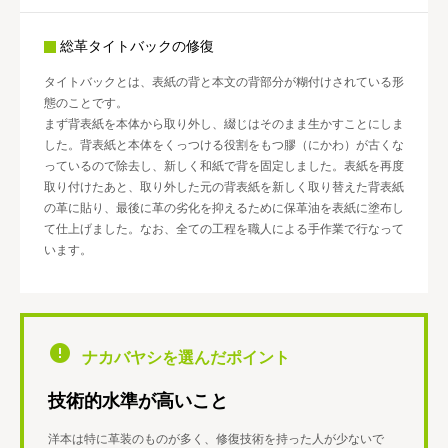
総革タイトバックの修復
タイトバックとは、表紙の背と本文の背部分が糊付けされている形
態のことです。
まず背表紙を本体から取り外し、綴じはそのまま生かすことにしま
した。背表紙と本体をくっつける役割をもつ膠（にかわ）が古くな
っているので除去し、新しく和紙で背を固定しました。表紙を再度
取り付けたあと、取り外した元の背表紙を新しく取り替えた背表紙
の革に貼り、最後に革の劣化を抑えるために保革油を表紙に塗布し
て仕上げました。なお、全ての工程を職人による手作業で行なって
います。
ナカバヤシを選んだポイント
技術的水準が高いこと
洋本は特に革装のものが多く、修復技術を持った人が少ないで