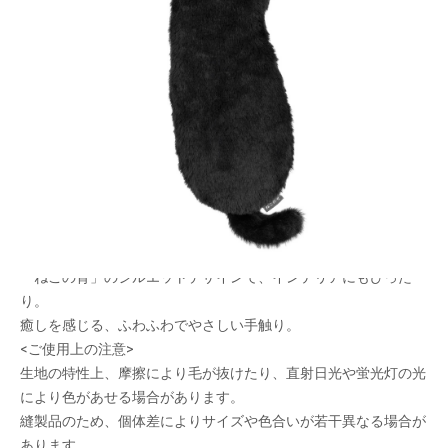
「ねこの背」と「ねこ乗せ」をモチーフにした、
癒しねこリストレスト
メーカー希望小売価格：
¥3,180
+ 税
手首をやわらかくサポートし、キーボードの操作を快適に。
型崩れしにくいスポンジクッションを採用。
程よい高さ設計で手首の負担を軽減。
底面にシリコン製の滑り止め付き。
ねこと一緒に勉強や仕事をしている気分が味わえる。
「ねこの背」のシルエットデザインで、インテリアにもぴった
り。
癒しを感じる、ふわふわでやさしい手触り。
<ご使用上の注意>
生地の特性上、摩擦により毛が抜けたり、直射日光や蛍光灯の光
により色があせる場合があります。
縫製品のため、個体差によりサイズや色合いが若干異なる場合が
あります。