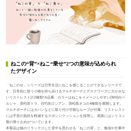
ねこの“背”×ねこ“乗せ”2つの意味が込められ
たデザイン
「ねこのせ」シリーズは日常生活にねこを感じることができるシリーズで
す。日常的に使う小物を持ち歩けるマルチポーチとデスクワークに欠かせな
いリストレスト計2種類16品番、カラーはねこをイメージしやすい(WH)白ペ
ルシャ、(BR)茶トラ、(GY)灰ロシアン、(BK)黒ネコの4種類を展開します。
マルチポーチにはカバンなどに取り付け可能なループが付属、リストレスト
には手首の負担を軽減するスポンジクッションを採用し、底面にはシリコン
製の滑り止めがついています。
本製品は猫のリラックスした背中を思わせる「ねこの背」と、勉強や仕事中