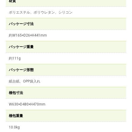
材質
ポリエステル、ポリウレタン、シリコン
パッケージ寸法
約W165×D26×H441mm
パッケージ重量
約111g
パッケージ形態
紙台紙、OPP袋入れ
梱包寸法
W630×D480×H470mm
梱包重量
10.0kg