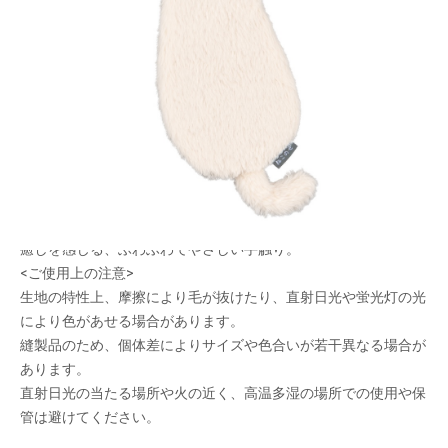
「ねこの背」と「ねこ乗せ」をモチーフにした、
癒しねこマルチポーチ
メーカー希望小売価格：
¥2,070
+ 税
ペンケースやガジェット入れに最適なサイズ。
カバンなどに取り付け可能なループ付き。
ねこと一緒に勉強や仕事をしている気分が味わえる。
「ねこの背」のシルエットデザインで、インテリアにもぴった
り。
癒しを感じる、ふわふわでやさしい手触り。
<ご使用上の注意>
生地の特性上、摩擦により毛が抜けたり、直射日光や蛍光灯の光
により色があせる場合があります。
縫製品のため、個体差によりサイズや色合いが若干異なる場合が
あります。
直射日光の当たる場所や火の近く、高温多湿の場所での使用や保
管は避けてください。