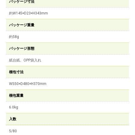
パッケージ寸法
約W145×D23×H343mm
パッケージ重量
約58g
パッケージ形態
紙台紙、OPP袋入れ
梱包寸法
W550×D480×H370mm
梱包重量
6.0kg
入数
5/80