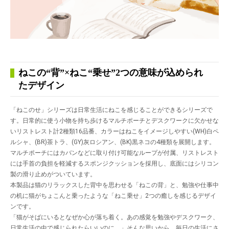
ねこの“背”×ねこ“乗せ”2つの意味が込められ
たデザイン
「ねこのせ」シリーズは日常生活にねこを感じることができるシリーズで
す。日常的に使う小物を持ち歩けるマルチポーチとデスクワークに欠かせな
いリストレスト計2種類16品番、カラーはねこをイメージしやすい(WH)白ペ
ルシャ、(BR)茶トラ、(GY)灰ロシアン、(BK)黒ネコの4種類を展開します。
マルチポーチにはカバンなどに取り付け可能なループが付属、リストレスト
には手首の負担を軽減するスポンジクッションを採用し、底面にはシリコン
製の滑り止めがついています。
本製品は猫のリラックスした背中を思わせる「ねこの背」と、勉強や仕事中
の机に猫がちょこんと乗ったような「ねこ乗せ」2つの癒しを感じるデザイ
ンです。
「猫がそばにいるとなぜか心が落ち着く。あの感覚を勉強やデスクワーク、
日常生活の中で感じられたらいいのに。」そんな思いから、毎日の生活にさ