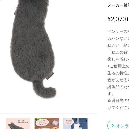
メーカー希
¥2,070
新製品一覧
ペンケース
カバンなど
ねこと一緒
「ねこの背
癒しを感じ
<ご使用上
生地の特性
色があせる
縫製品のた
す。
直射日光の
けてくださ
オンラ