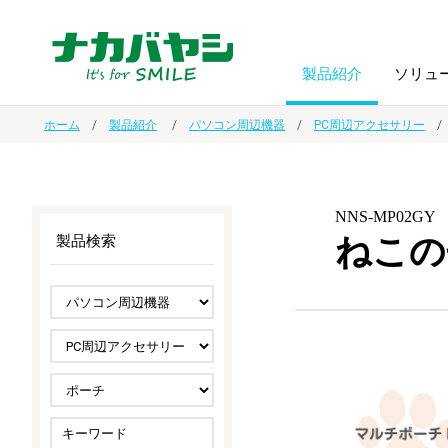
製品紹介
ソリュ
ホーム
製品紹介
パソコン周辺機器
PC周辺アクセサリー
フォトフ
BPO
トップメッセージ
（ビジネス・プロセス・アウトソーシング）
アルバム
額縁
NNS-MP02GY
ねこの
製品検索
オーダー手帳・ノベルティ制作
IR情報
プリンタ用紙
ノート・
スマートフォン・
ドキュメントスキャニングサービス
サステナビリティ
ゲーム関
タブレット関連
導入事例
防災・
シルバー
セキュリティ用品