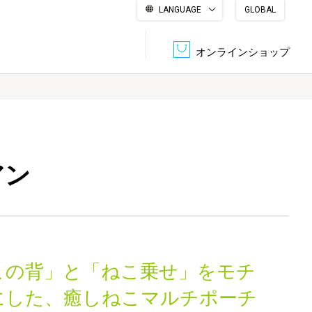
LANGUAGE
GLOBAL
English
繁體中文
简体中文
한국어
日本語
オンラインショップ
文書管理・機密抹消
会社概要
収納・整理用品
ファニチャー
アン
DPS（データ・プリント・サービス）
認証一覧
筆記具
パソコン周辺機器
サステナブルな紙器製品「asue（あすえ）」
ボード用品
事務用品
この背」と「ねこ乗せ」をモチ
キャラクター・
学童用品
シリーズ商品
にした、癒しねこマルチポーチ