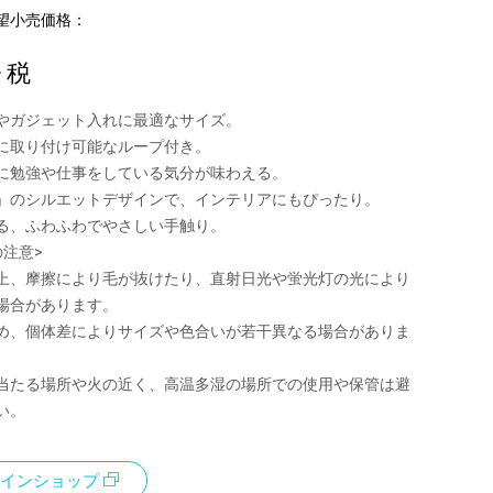
望小売価格：
+ 税
やガジェット入れに最適なサイズ。
に取り付け可能なループ付き。
に勉強や仕事をしている気分が味わえる。
」のシルエットデザインで、インテリアにもぴったり。
る、ふわふわでやさしい手触り。
の注意>
上、摩擦により毛が抜けたり、直射日光や蛍光灯の光により
場合があります。
め、個体差によりサイズや色合いが若干異なる場合がありま
当たる場所や火の近く、高温多湿の場所での使用や保管は避
い。
インショップ