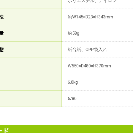
ポリエステル、ナイロン
法
約W145×D23×H343mm
量
約58g
態
紙台紙、OPP袋入れ
W550×D480×H370mm
6.0kg
5/80
ード