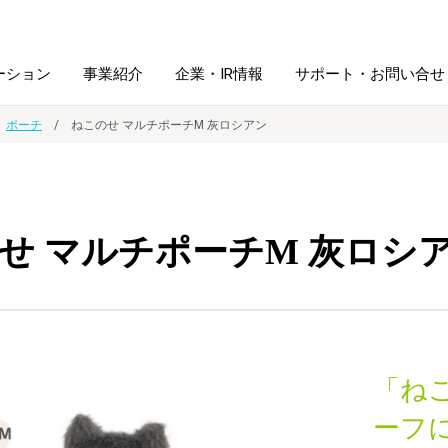
ーション
事業紹介
企業・IR情報
サポート・お問い合せ
ポーチ
ねこのせ マルチポーチM 灰ロシアン
レーム・
シュレッダ・
図書館ソリューション
経営方針
ラミネータ
せ マルチポーチM 灰ロシ
ファイル・
学校ソリューション
沿革
紙製品
ホルダー用品
総務＋クリエイティブ
採用情報
連
デジタルカメラ関連
「ね
デジタル文具
ーフ