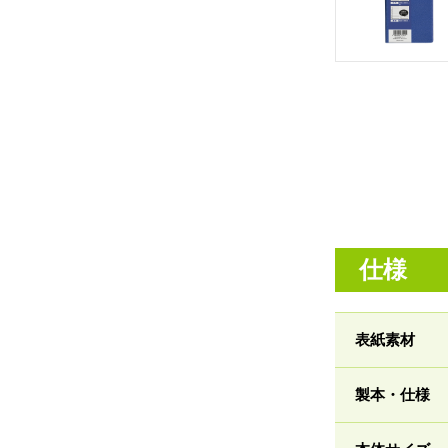
仕様
表紙素材
製本・仕様