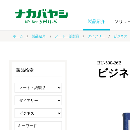
製品紹介
ソリュ
ホーム
製品紹介
ノート・紙製品
ダイアリー
ビジネス
フォトフ
BPO
トップメッセージ
（ビジネス・プロセス・アウトソーシング）
アルバム
額縁
BU-500-26B
ビジネ
製品検索
オーダー手帳・ノベルティ制作
IR情報
プリンタ用紙
ノート・
スマートフォン・
ドキュメントスキャニングサービス
サステナビリティ
ゲーム関
タブレット関連
導入事例
防災・
シルバー
セキュリティ用品