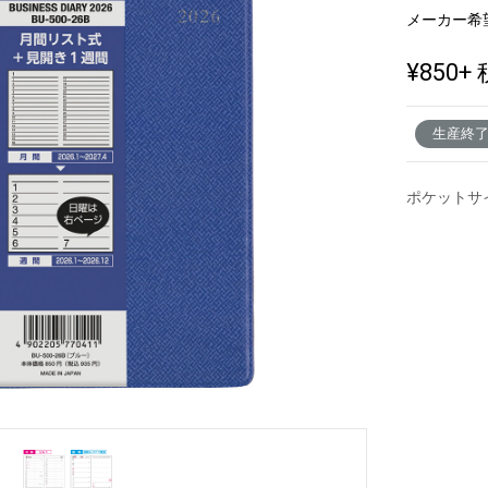
メーカー希
¥850
+ 
新製品一覧
生産終
ポケットサ