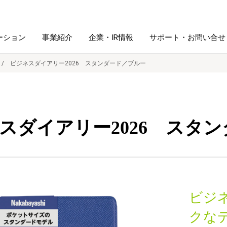
ーション
事業紹介
企業・IR情報
サポート・お問い合せ
ビジネスダイアリー2026 スタンダード／ブルー
レーム・
シュレッダ・
図書館ソリューション
経営方針
ラミネータ
スダイアリー2026 スタ
ファイル・
学校ソリューション
沿革
紙製品
ホルダー用品
総務＋クリエイティブ
採用情報
連
デジタルカメラ関連
ビジ
デジタル文具
クな