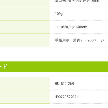
ヨコ90×タテ145×厚み10mm
109g
ヨコ85×タテ140mm
手帳用紙（薄青）・200ページ
ード
BU-500-26B
4902205770411