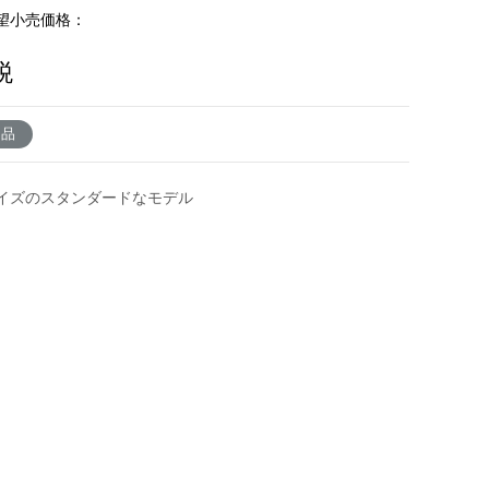
望小売価格：
税
了品
イズのスタンダードなモデル