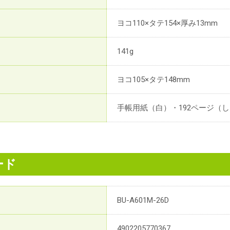
ヨコ110×タテ154×厚み13mm
141g
ヨコ105×タテ148mm
手帳用紙（白）・192ページ（し
ード
BU-A601M-26D
4902205770367