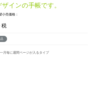
デザインの手帳です。
望小売価格：
+ 税
了品
の一月毎に週間ページが入るタイプ