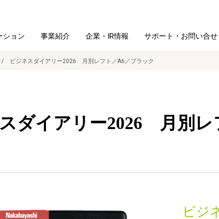
ーション
事業紹介
企業・IR情報
サポート・お問い合せ
ビジネスダイアリー2026 月別レフト／A6／ブラック
レーム・
シュレッダ・
図書館ソリューション
経営方針
ラミネータ
スダイアリー2026 月別レ
ファイル・
学校ソリューション
沿革
紙製品
ホルダー用品
総務＋クリエイティブ
採用情報
連
デジタルカメラ関連
デジタル文具
ビジ