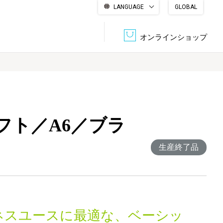
LANGUAGE
GLOBAL
English
繁體中文
简体中文
한국어
日本語
オンラインショップ
文書管理・機密抹消
会社概要
収納・整理用品
ファニチャー
フト／A6／ブラ
DPS（データ・プリント・サービス）
認証一覧
筆記具
パソコン周辺機器
生産終了品
サステナブルな紙器製品「asue（あすえ）」
ボード用品
事務用品
キャラクター・
学童用品
シリーズ商品
ネスユースに最適な、ベーシッ