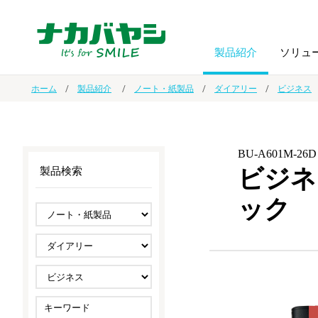
製品紹介
ソリュ
ホーム
製品紹介
ノート・紙製品
ダイアリー
ビジネス
フォトフ
BPO
トップメッセージ
（ビジネス・プロセス・アウトソーシング）
アルバム
額縁
BU-A601M-26D
ビジネ
製品検索
オーダー手帳・ノベルティ制作
IR情報
プリンタ用紙
ノート・
ック
スマートフォン・
ドキュメントスキャニングサービス
サステナビリティ
ゲーム関
タブレット関連
導入事例
防災・
シルバー
セキュリティ用品