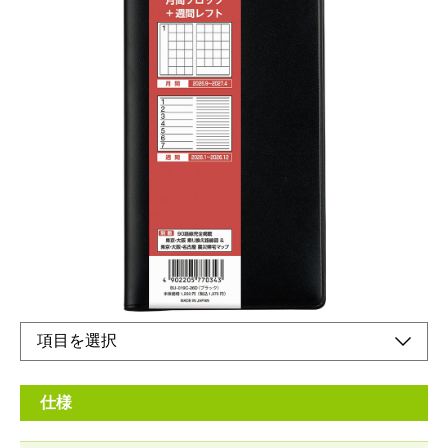
ビジネスユースに最適な、ベーシックなデザイン
の手帳です。
メーカー希望小売価格：
¥1,250
+ 税
生産終了品
熱心な愛用者も多い使って良さのわかる縦長ロングサイズ
仕様