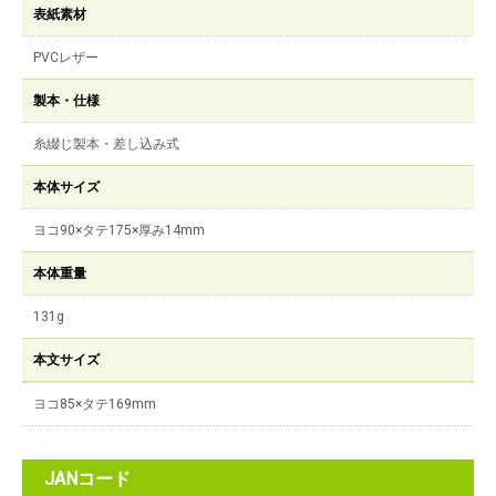
表紙素材
PVCレザー
製本・仕様
糸綴じ製本・差し込み式
本体サイズ
ヨコ90×タテ175×厚み14mm
本体重量
131g
本文サイズ
ヨコ85×タテ169mm
JANコード