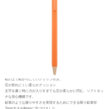
エモ色文具・あのときいろあのときのシーンを色
名に込め、色と情景をイメージさせるイラストで
表現しました。
メーカー希望小売価格：
¥250
+ 税
生産終了品
回すと出てくる繰り出し消しゴム付き。
机の上で転がりにくいクリップ付き。
芯が折れにくい柔らかクッション
文字を書く時に力が入りすぎても芯が柔らかに凹む、ソフトタッ
チな安心機構です。
鉛筆のような握りやすさを実現するためにできる限り鉛筆径
7mm太さを8mmに近づけました。