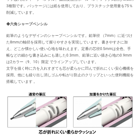
3種類です。パッケージには紙を使用しており、プラスチック使用量を75％
削減しています。
◆六角シャープペンシル
鉛筆のようなデザインのシャープペンシルです。鉛筆径 （7mm）に近づけ
た8mmの軸径を採用して握りやすさを実現しています。書きやすさに加
え、どこか懐かしい使い心地を味わえます。定番の芯径0.5mmは全色、手
帳などの細かな書き込みにも適した0.3mm、鉛筆に近い描き心地の0.9mm
は2カラー（9、10）限定 でラインアップしています。
文字を描く時に力を入れすぎても芯が柔らかに凹んで折れにくい安心機構を
採用。他にも繰り出し消しゴムや転がり防止のクリップといった便利機能を
搭載しています 。