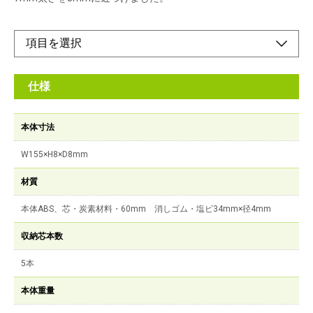
仕様
本体寸法
W155×H8×D8mm
材質
本体ABS、芯・炭素材料・60mm 消しゴム・塩ビ34mm×径4mm
収納芯本数
5本
本体重量