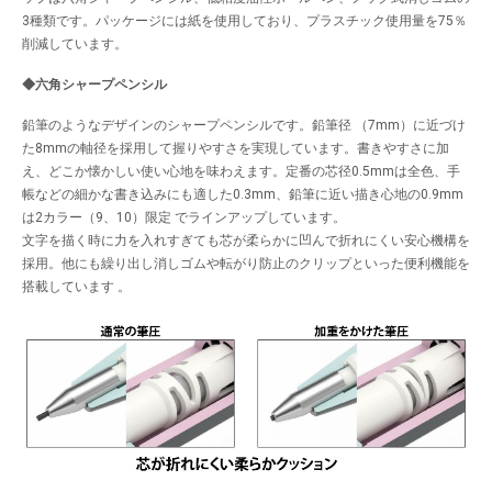
3種類です。パッケージには紙を使用しており、プラスチック使用量を75％
削減しています。
◆六角シャープペンシル
鉛筆のようなデザインのシャープペンシルです。鉛筆径 （7mm）に近づけ
た8mmの軸径を採用して握りやすさを実現しています。書きやすさに加
え、どこか懐かしい使い心地を味わえます。定番の芯径0.5mmは全色、手
帳などの細かな書き込みにも適した0.3mm、鉛筆に近い描き心地の0.9mm
は2カラー（9、10）限定 でラインアップしています。
文字を描く時に力を入れすぎても芯が柔らかに凹んで折れにくい安心機構を
採用。他にも繰り出し消しゴムや転がり防止のクリップといった便利機能を
搭載しています 。