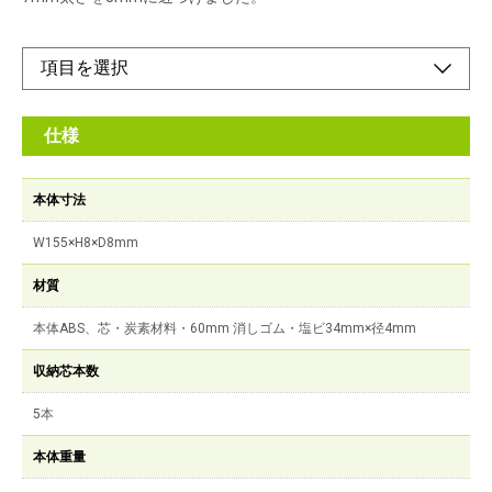
仕様
本体寸法
W155×H8×D8mm
材質
本体ABS、芯・炭素材料・60mm 消しゴム・塩ビ34mm×径4mm
収納芯本数
5本
本体重量