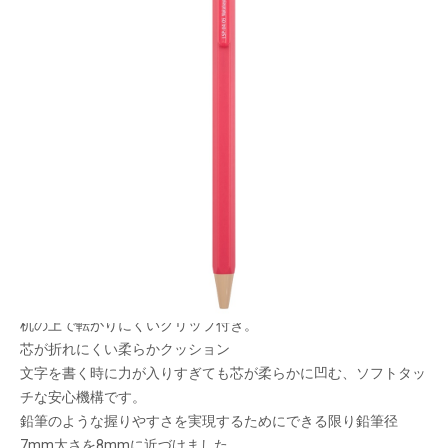
エモ色文具・あのときいろあのときのシーンを色
名に込め、色と情景をイメージさせるイラストで
表現しました。
メーカー希望小売価格：
¥250
+ 税
生産終了品
回すと出てくる繰り出し消しゴム付き。
机の上で転がりにくいクリップ付き。
芯が折れにくい柔らかクッション
文字を書く時に力が入りすぎても芯が柔らかに凹む、ソフトタッ
チな安心機構です。
鉛筆のような握りやすさを実現するためにできる限り鉛筆径
7mm太さを8mmに近づけました。