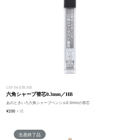
LSP-04-03R-HB
六角シャープ替芯0.3mm／HB
あのときいろ六角シャープペンシル0.3mmの替芯
¥200
+ 税
生産終了品