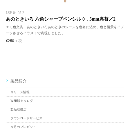
LSP-04-05-2
あのときいろ 六角シャープペンシル 0．5mm席替／2
エモ色文具・あのときいろあのときのシーンを色名に込め、色と情景をイメ
ージさせるイラストで表現しました。
¥250
+ 税
製品紹介
リリース情報
WEB版カタログ
製品取扱店
ダウンロードサービス
今月のプレゼント