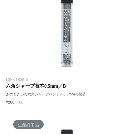
LSP-04-05R-B
六角シャープ替芯0.5mm／B
あのときいろ六角シャープペンシル0.5mmの替芯
¥200
+ 税
生産終了品