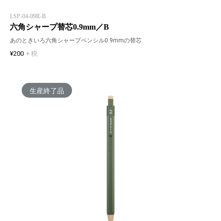
LSP-04-09R-B
六角シャープ替芯0.9mm／B
あのときいろ六角シャープペンシル0.9mmの替芯
¥200
+ 税
生産終了品