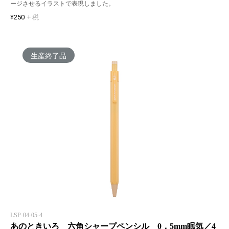
ージさせるイラストで表現しました。
¥250
+ 税
生産終了品
LSP-04-05-4
あのときいろ 六角シャープペンシル 0．5mm眠気／4