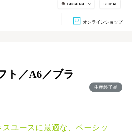
LANGUAGE
GLOBAL
English
繁體中文
简体中文
한국어
日本語
オンラインショップ
文書管理・機密抹消
会社概要
収納・整理用品
ファニチャー
フト／A6／ブラ
DPS（データ・プリント・サービス）
認証一覧
筆記具
パソコン周辺機器
生産終了品
サステナブルな紙器製品「asue（あすえ）」
ボード用品
事務用品
キャラクター・
学童用品
シリーズ商品
ネスユースに最適な、ベーシッ