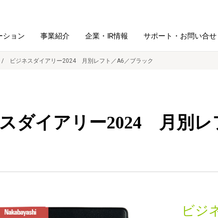
ーション
事業紹介
企業・IR情報
サポート・お問い合せ
ビジネスダイアリー2024 月別レフト／A6／ブラック
レーム・
シュレッダ・
図書館ソリューション
経営方針
ラミネータ
スダイアリー2024 月別レ
ファイル・
学校ソリューション
沿革
紙製品
ホルダー用品
総務＋クリエイティブ
採用情報
連
デジタルカメラ関連
デジタル文具
ビジ