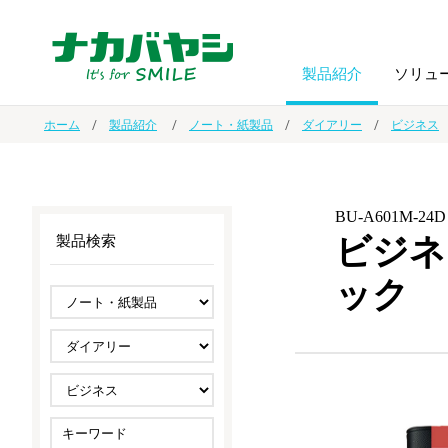
製品紹介
ソリュ
ホーム
製品紹介
ノート・紙製品
ダイアリー
ビジネス
フォトフ
BPO
トップメッセージ
（ビジネス・プロセス・アウトソーシング）
アルバム
額縁
BU-A601M-24D
ビジネ
製品検索
オーダー手帳・ノベルティ制作
IR情報
プリンタ用紙
ノート・
ック
スマートフォン・
ドキュメントスキャニングサービス
サステナビリティ
ゲーム関
タブレット関連
導入事例
防災・
シルバー
セキュリティ用品