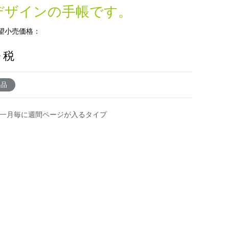
デザインの手帳です。
望小売価格：
+ 税
了品
の一月毎に週間ページが入るタイプ