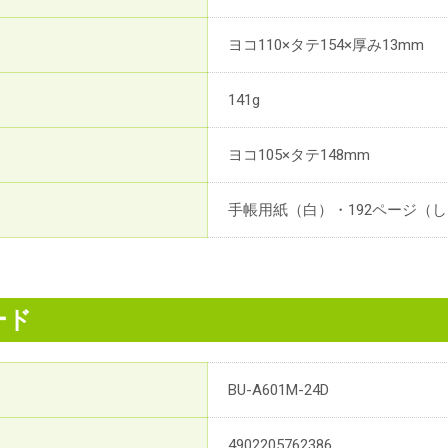
ヨコ110×タテ154×厚み13mm
141g
ヨコ105×タテ148mm
手帳用紙（白）・192ページ（し
ード
BU-A601M-24D
4902205762386