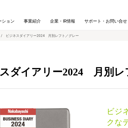
ーション
事業紹介
企業・IR情報
サポート・お問い合せ
ビジネスダイアリー2024 月別レフト／グレー
レーム・
シュレッダ・
図書館ソリューション
経営方針
ラミネータ
スダイアリー2024 月別
ファイル・
学校ソリューション
沿革
紙製品
ホルダー用品
総務＋クリエイティブ
採用情報
連
デジタルカメラ関連
ビジ
デジタル文具
クな