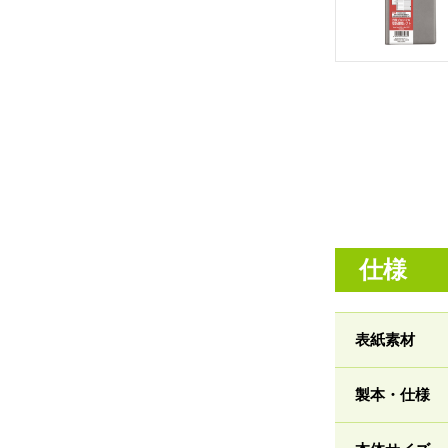
仕様
表紙素材
製本・仕様