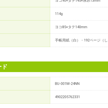
ヨコ90×タテ145×厚み13mm
114g
ヨコ85×タテ140mm
手帳用紙（白）・192ページ（し
ード
BU-001M-24NN
4902205762331