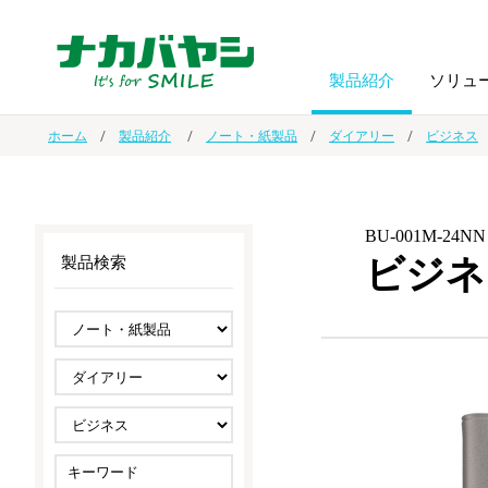
製品紹介
ソリュ
ホーム
製品紹介
ノート・紙製品
ダイアリー
ビジネス
フォトフ
BPO
トップメッセージ
（ビジネス・プロセス・アウトソーシング）
アルバム
額縁
BU-001M-24NN
ビジネ
製品検索
オーダー手帳・ノベルティ制作
IR情報
プリンタ用紙
ノート・
スマートフォン・
ドキュメントスキャニングサービス
サステナビリティ
ゲーム関
タブレット関連
導入事例
防災・
シルバー
セキュリティ用品