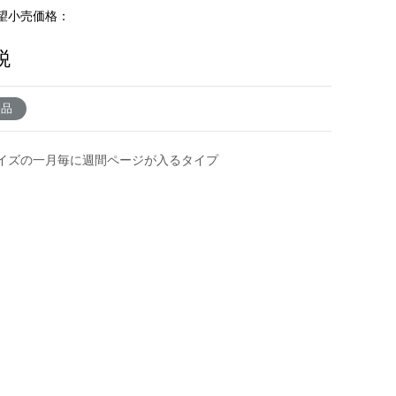
望小売価格：
税
了品
イズの一月毎に週間ページが入るタイプ