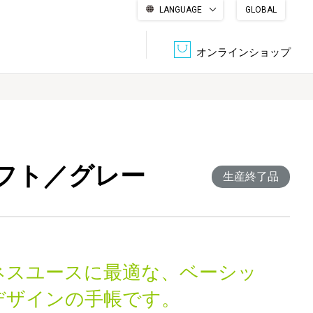
LANGUAGE
GLOBAL
English
繁體中文
简体中文
한국어
日本語
オンラインショップ
文書管理・機密抹消
会社概要
収納・整理用品
ファニチャー
レフト／グレー
DPS（データ・プリント・サービス）
認証一覧
生産終了品
筆記具
パソコン周辺機器
サステナブルな紙器製品「asue（あすえ）」
ボード用品
事務用品
ネスユースに最適な、ベーシッ
キャラクター・
学童用品
シリーズ商品
デザインの手帳です。