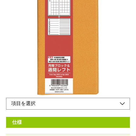
ビジネスユースに最適な、ベーシックなデザイン
の手帳です。
メーカー希望小売価格：
¥1,160
+ 税
生産終了品
熱心な愛用者も多い使って良さのわかる縦長ロングサイズ
仕様