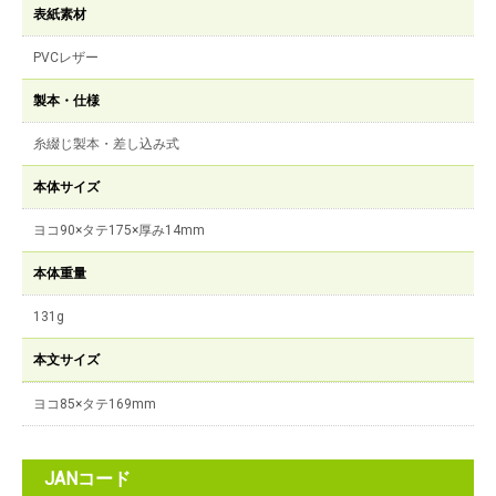
表紙素材
PVCレザー
製本・仕様
糸綴じ製本・差し込み式
本体サイズ
ヨコ90×タテ175×厚み14mm
本体重量
131g
本文サイズ
ヨコ85×タテ169mm
JANコード