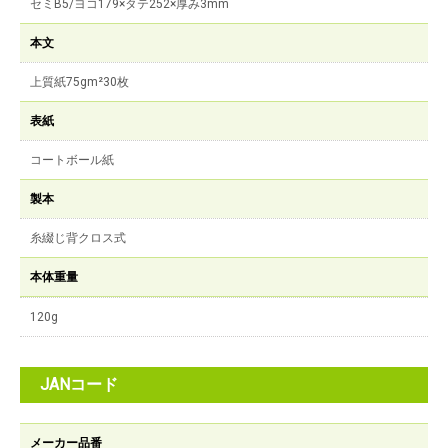
セミB5/ヨコ179×タテ252×厚み3mm
本文
上質紙75gm²30枚
表紙
コートボール紙
製本
糸綴じ背クロス式
本体重量
120g
JANコード
メーカー品番