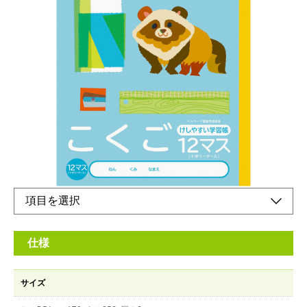
ノートが軽いと心も軽い！厚みが同じで軽い
メーカー希望小売価格：
¥210
+ 税
科目の増加など、荷物が多くなる、小学校・中高学年向けノート
従来商品より約20％軽量化。本文には厚みはそのまま裏うつりは
従来品と同様。ベルマーク運動参加商品このノートの売り上げの
一部は「あしなが育英会」に寄付されます真ん中が幅広になった
ブルー罫線の英習罫
仕様
サイズ