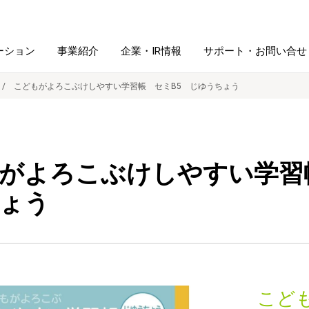
ーション
事業紹介
企業・IR情報
サポート・お問い合せ
こどもがよろこぶけしやすい学習帳 セミB5 じゆうちょう
レーム・
シュレッダ・
図書館ソリューション
経営方針
ラミネータ
がよろこぶけしやすい学習
ファイル・
学校ソリューション
沿革
紙製品
ホルダー用品
ょう
総務＋クリエイティブ
採用情報
連
デジタルカメラ関連
デジタル文具
こど