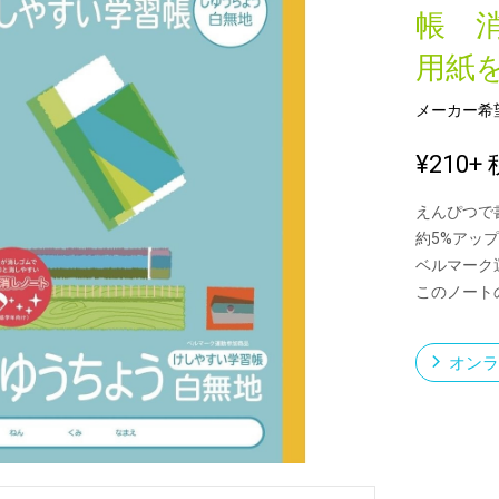
帳 
用紙
新製品一覧
メーカー希
¥210
+ 
えんぴつで
約5%アップ
ベルマーク
このノート
オンラ