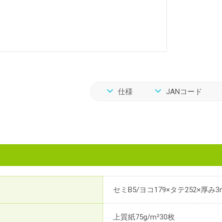
仕様
JANコード
セミB5/ヨコ179×タテ252×厚み3
上質紙75g/m²30枚