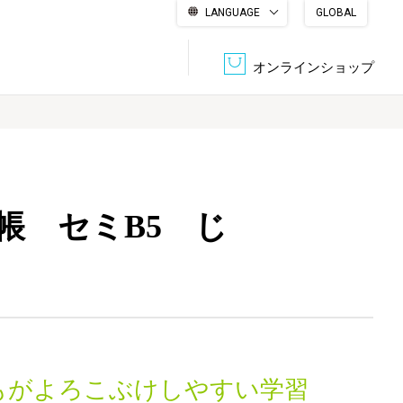
LANGUAGE
GLOBAL
English
繁體中文
简体中文
한국어
日本語
オンラインショップ
文書管理・機密抹消
会社概要
収納・整理用品
ファニチャー
帳 セミB5 じ
DPS（データ・プリント・サービス）
認証一覧
筆記具
パソコン周辺機器
サステナブルな紙器製品「asue（あすえ）」
ボード用品
事務用品
キャラクター・
学童用品
シリーズ商品
もがよろこぶけしやすい学習