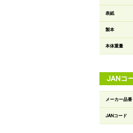
表紙
製本
本体重量
JANコ
メーカー品番
JANコード