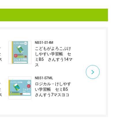
NB51-S14M
NB51-KA50/A
け
こどもがよろこぶけ
ロジカル・
セ
しやすい学習帳 セ
い学習帳B5
ス
ミB5 さんすう14マ
字リーダー
ス
NB51-C8ML/A
NB51-S7ML
ロジカル・
け
ロジカル・けしやす
い学習帳B5
セ
い学習帳 セミB5
マスリーダ
ス
さんすう7マスヨコ