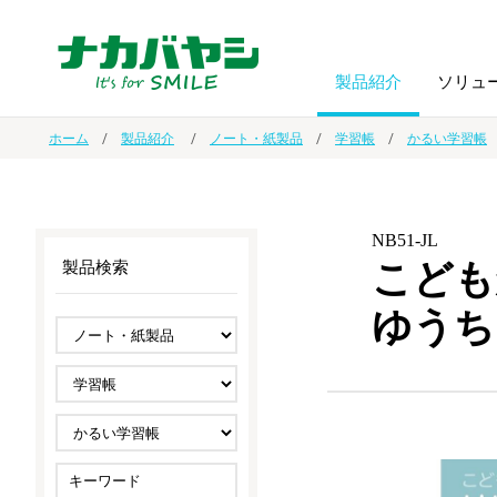
製品紹介
ソリュ
ホーム
製品紹介
ノート・紙製品
学習帳
かるい学習帳
フォトフ
BPO
トップメッセージ
（ビジネス・プロセス・アウトソーシング）
アルバム
額縁
NB51-JL
こども
製品検索
オーダー手帳・ノベルティ制作
IR情報
プリンタ用紙
ノート・
ゆうち
スマートフォン・
ドキュメントスキャニングサービス
サステナビリティ
ゲーム関
タブレット関連
導入事例
防災・
シルバー
セキュリティ用品