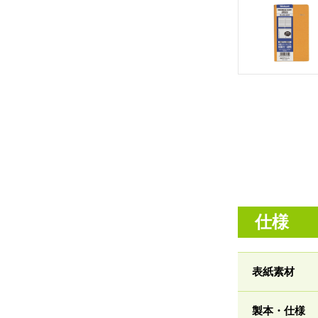
仕様
表紙素材
製本・仕様