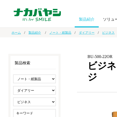
製品紹介
ソリュ
ホーム
製品紹介
ノート・紙製品
ダイアリー
ビジネス
フォトフ
BPO
トップメッセージ
（ビジネス・プロセス・アウトソーシング）
アルバム
額縁
BU-500-22OR
ビジネ
製品検索
オーダー手帳・ノベルティ制作
IR情報
プリンタ用紙
ノート・
ジ
スマートフォン・
ドキュメントスキャニングサービス
サステナビリティ
ゲーム関
タブレット関連
導入事例
防災・
シルバー
セキュリティ用品