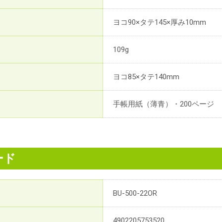
ヨコ90×タテ145×厚み10mm
109g
ヨコ85×タテ140mm
手帳用紙（薄青）・200ページ
ード
BU-500-22OR
4902205753520