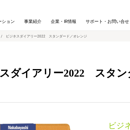
ーション
事業紹介
企業・IR情報
サポート・お問い合せ
ビジネスダイアリー2022 スタンダード／オレンジ
レーム・
シュレッダ・
図書館ソリューション
経営方針
ラミネータ
スダイアリー2022 スタ
ファイル・
学校ソリューション
沿革
紙製品
ホルダー用品
総務＋クリエイティブ
採用情報
連
デジタルカメラ関連
デジタル文具
ビジ