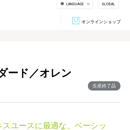
LANGUAGE
GLOBAL
English
繁體中文
简体中文
한국어
日本語
オンラインショップ
文書管理・機密抹消
会社概要
収納・整理用品
ファニチャー
ンダード／オレン
DPS（データ・プリント・サービス）
認証一覧
筆記具
パソコン周辺機器
生産終了品
サステナブルな紙器製品「asue（あすえ）」
ボード用品
事務用品
キャラクター・
学童用品
シリーズ商品
ネスユースに最適な、ベーシッ