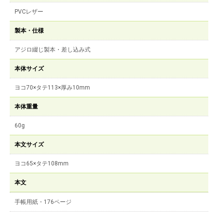
PVCレザー
製本・仕様
アジロ綴じ製本・差し込み式
本体サイズ
ヨコ70×タテ113×厚み10mm
本体重量
60g
本文サイズ
ヨコ65×タテ108mm
本文
手帳用紙・176ページ