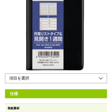
ビジネスユースに最適な、ベーシックなデザイン
の手帳です。
メーカー希望小売価格：
¥520
+ 税
生産終了品
コンパクトな見開き1週間タイプ
仕様
表紙素材