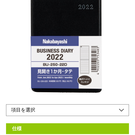
ビジネスユースに最適な、ベーシックなデザイン
の手帳です。
メーカー希望小売価格：
¥320
+ 税
生産終了品
Yシャツの胸ポケットにも入るミニサイズ。スマートフォンのお
供にも◎
仕様