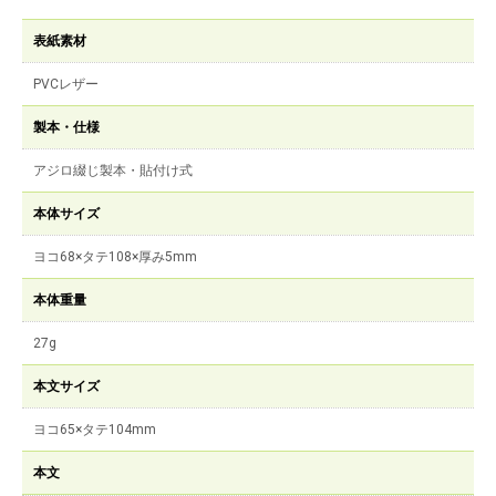
表紙素材
PVCレザー
製本・仕様
アジロ綴じ製本・貼付け式
本体サイズ
ヨコ68×タテ108×厚み5mm
本体重量
27g
本文サイズ
ヨコ65×タテ104mm
本文