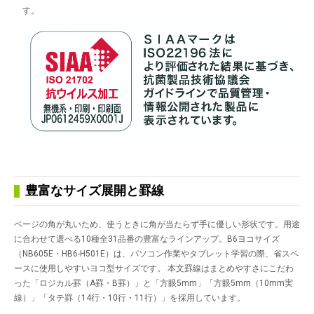
す。
豊富なサイズ展開と罫線
ページの角が丸いため、使うときに角が当たらず手に優しい形状です。用途
に合わせて選べる10種全31品番の豊富なラインアップ。B6ヨコサイズ
（NB605E・HB6-H501E）は、パソコン作業やタブレット学習の際、省スペ
ースに使用しやすいヨコ型サイズです。 本文罫線はまとめやすさにこだわ
った「ロジカル罫（A罫・B罫）」と「方眼5mm」「方眼5mm（10mm実
線）」「タテ罫（14行・10行・11行）」を採用しています。