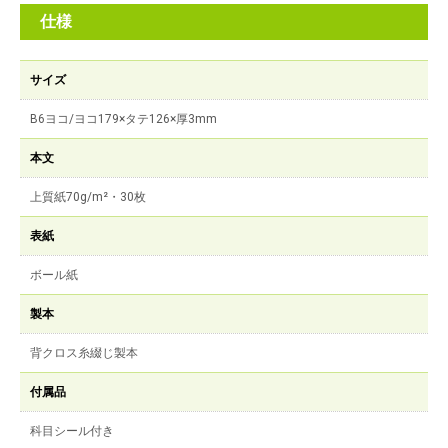
仕様
サイズ
B6ヨコ/ヨコ179×タテ126×厚3mm
本文
上質紙70g/m²・30枚
表紙
ボール紙
製本
背クロス糸綴じ製本
付属品
科目シール付き