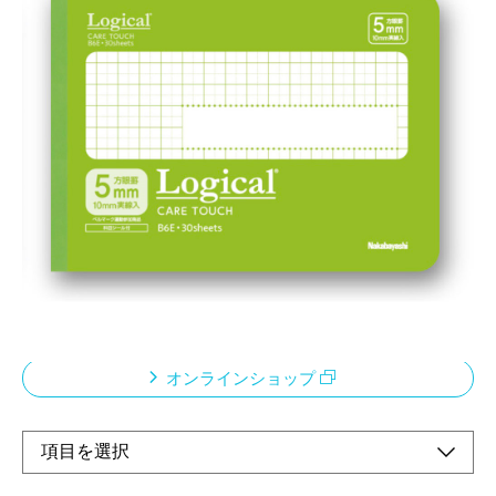
「清潔・安心の優しいカタチ」をコンセプトに、
今の時代に必要な抗ウイルス表紙ノート
メーカー希望小売価格：
¥180
+ 税
表紙の印刷に銀系無機抗ウイルス剤を配合しています。
SIAA認証製品。安全性基準に適合しています
清潔を重視する方・共有使用に最適です。
ページの角が丸い、やさしい形です。
オンラインショップ