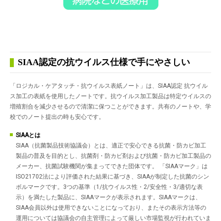
SIAA認定の抗ウイルス仕様で手にやさしい
「ロジカル・ケアタッチ・抗ウイルス表紙ノート」は、SIAA認定 抗ウイル
ス加工の表紙を使用したノートです。抗ウイルス加工製品は特定ウイルスの
増殖割合を減少させるので清潔に保つことができます。共有のノートや、学
校でのノート提出の時も安心です。
SIAAとは
SIAA（抗菌製品技術協議会）とは、適正で安心できる抗菌・防カビ加工
製品の普及を目的とし、抗菌剤・防カビ剤および抗菌・防カビ加工製品の
メーカー、抗菌試験機関が集まってできた団体です。 「SIAAマーク」は
ISO21702法により評価された結果に基づき、SIAAが制定した抗菌のシン
ボルマークです。3つの基準（1/抗ウイルス性・2/安全性・3/適切な表
示）を満たした製品に、SIAAマークが表示されます。SIAAマークは、
SIAA会員以外は使用できないことになっており、またその表示方法等の
運用については協議会の自主管理によって厳しい市場監視が行われていま