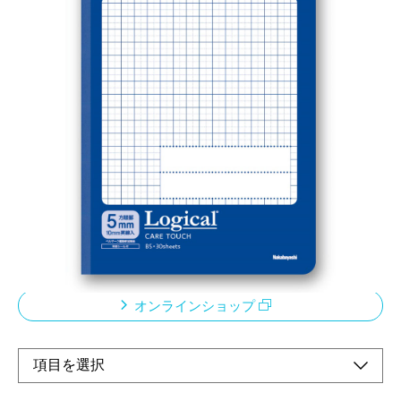
「清潔・安心の優しいカタチ」をコンセプトに、
今の時代に必要な抗ウイルス表紙ノート
メーカー希望小売価格：
¥270
+ 税
表紙の印刷に銀系無機抗ウイルス剤を配合しています。
SIAA認証製品。安全性基準に適合しています
清潔を重視する方・共有使用に最適です。
ページの角が丸い、やさしい形です。
オンラインショップ