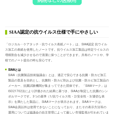
SIAA認定の抗ウイルス仕様で手にやさしい
「ロジカル・ケアタッチ・抗ウイルス表紙ノート」は、SIAA認定 抗ウイル
ス加工の表紙を使用したノートです。抗ウイルス加工製品は特定ウイルスの
増殖割合を減少させるので清潔に保つことができます。共有のノートや、学
校でのノート提出の時も安心です。
SIAAとは
SIAA（抗菌製品技術協議会）とは、適正で安心できる抗菌・防カビ加工
製品の普及を目的とし、抗菌剤・防カビ剤および抗菌・防カビ加工製品の
メーカー、抗菌試験機関が集まってできた団体です。 「SIAAマーク」は
ISO21702法により評価された結果に基づき、SIAAが制定した抗菌のシン
ボルマークです。3つの基準（1/抗ウイルス性・2/安全性・3/適切な表
示）を満たした製品に、SIAAマークが表示されます。SIAAマークは、
SIAA会員以外は使用できないことになっており、またその表示方法等の
運用については協議会の自主管理によって厳しい市場監視が行われていま