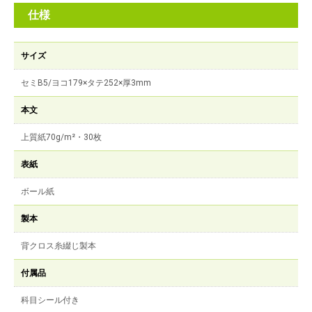
仕様
サイズ
セミB5/ヨコ179×タテ252×厚3mm
本文
上質紙70g/m²・30枚
表紙
ボール紙
製本
背クロス糸綴じ製本
付属品
科目シール付き