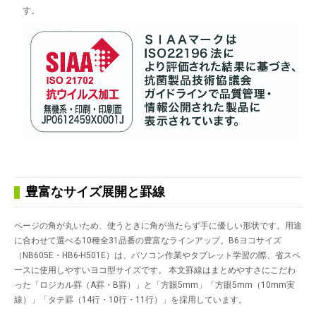
す。
豊富なサイズ展開と罫線
ページの角が丸いため、使うときに角が当たらず手に優しい形状です。用途
に合わせて選べる10種全31品番の豊富なラインアップ。B6ヨコサイズ
（NB605E・HB6-H501E）は、パソコン作業やタブレット学習の際、省スペ
ースに使用しやすいヨコ型サイズです。 本文罫線はまとめやすさにこだわ
った「ロジカル罫（A罫・B罫）」と「方眼5mm」「方眼5mm（10mm実
線）」「タテ罫（14行・10行・11行）」を採用しています。