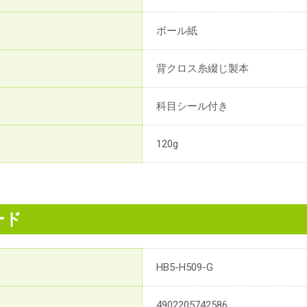
ボール紙
背クロス糸綴じ製本
科目シール付き
120g
ード
HB5-H509-G
4902205742586