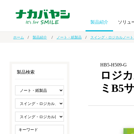
製品紹介
ソリュ
ホーム
製品紹介
ノート・紙製品
スイング・ロジカルノート
フォトフ
BPO
トップメッセージ
（ビジネス・プロセス・アウトソーシング）
アルバム
額縁
HB5-H509-G
ロジカ
製品検索
オーダー手帳・ノベルティ制作
IR情報
プリンタ用紙
ノート・
ミB5
スマートフォン・
ドキュメントスキャニングサービス
サステナビリティ
ゲーム関
タブレット関連
導入事例
防災・
シルバー
セキュリティ用品