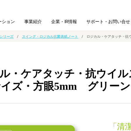
ーション
事業紹介
企業・IR情報
サポート・お問い合せ
シリーズ
スイング・ロジカル抗菌表紙ノート
ロジカル・ケアタッチ・抗ウ
レーム・
シュレッダ・
図書館ソリューション
経営方針
ラミネータ
ル・ケアタッチ・抗ウイル
ファイル・
学校ソリューション
沿革
紙製品
ホルダー用品
サイズ・方眼5mm グリーン
総務＋クリエイティブ
採用情報
連
デジタルカメラ関連
デジタル文具
「清