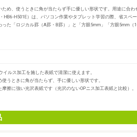
いため、使うときに角が当たらず手に優しい形状です。用途に合わせて
5E・HB6-H501E）は、パソコン作業やタブレット学習の際、省
った「ロジカル罫（A罫・B罫）」と「方眼5mm」「方眼5mm（10
の抗ウイルス加工を施した表紙で清潔に使えます。
め使うときに角が当たらず、手に優しい形状です。
た摩擦に強い光沢表紙です（光沢のないOPニス加工表紙と比較）。
品