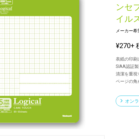
ンセ
イル
新製品一覧
メーカー希
¥270
+ 
表紙の印刷
SIAA認
清潔を重視
ページの角
オンラ