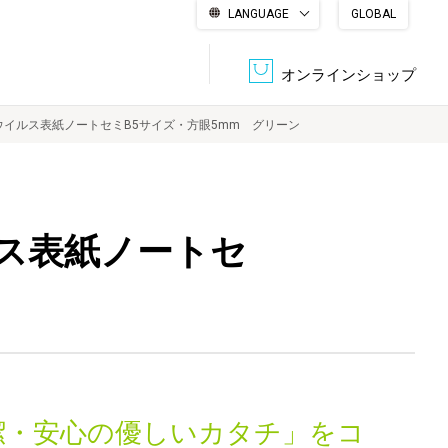
LANGUAGE
GLOBAL
English
繁體中文
简体中文
한국어
日本語
オンラインショップ
イルス表紙ノートセミB5サイズ・方眼5mm グリーン
文書管理・機密抹消
会社概要
収納・整理用品
ファニチャー
ス表紙ノートセ
DPS（データ・プリント・サービス）
認証一覧
筆記具
パソコン周辺機器
サステナブルな紙器製品「asue（あすえ）」
ボード用品
事務用品
キャラクター・
学童用品
シリーズ商品
潔・安心の優しいカタチ」をコ