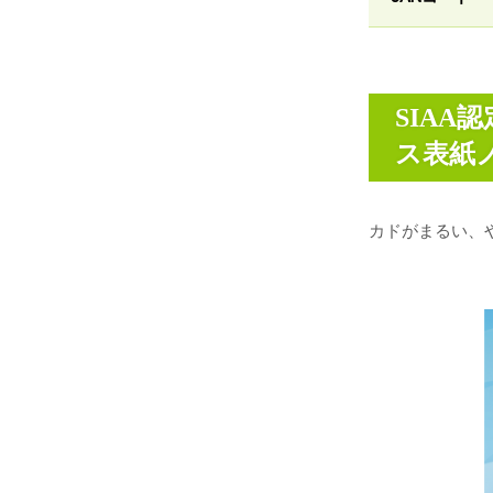
SIA
ス表紙
カドがまるい、