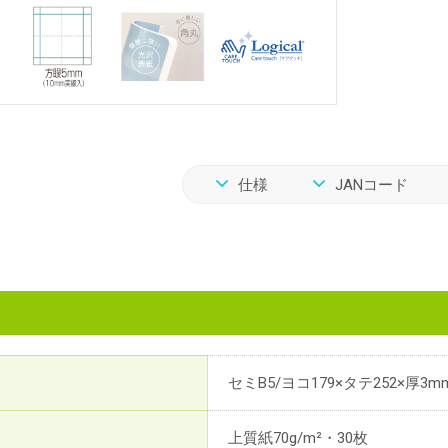
仕様
JANコード
セミB5/ヨコ179×タテ252×厚3m
上質紙70g/m²・30枚