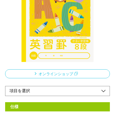
「エアー用紙」を使用したロジカル学習帳
メーカー希望小売価格：
¥210
+ 税
科目の増加など、荷物が多くなる、小学校・中高学年向けノー
ト。
従来商品より約20％軽量化。本文には厚みはそのまま裏うつりは
従来品と同様。
ベルマーク運動参加商品このノートの売り上げの一部は「あしな
が育英会」に寄付されます。
オンラインショップ
仕様