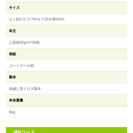
サイズ
セミB5/ヨコ179×タテ252×厚3mm
本文
上質紙56g/m²30枚
表紙
コートボール紙
製本
糸綴じ背クロス製本
本体重量
96g
JANコード