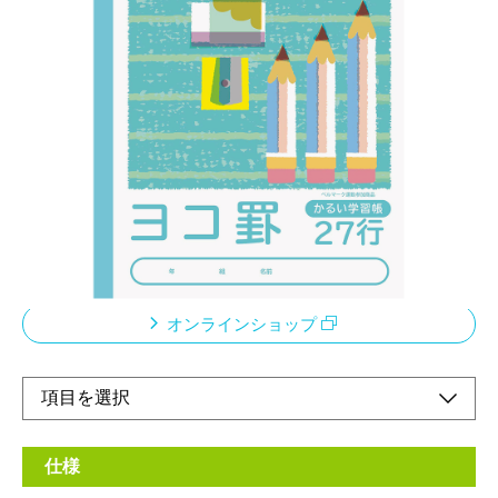
「エアー用紙」を使用したロジカル学習帳
メーカー希望小売価格：
¥210
+ 税
従来商品より約20％軽量化。本文には厚みはそのまま裏うつりは
従来品と同様。
ベルマーク運動参加商品
このノートの売り上げの一部は「あしなが育英会」に寄付されま
す
オンラインショップ
仕様