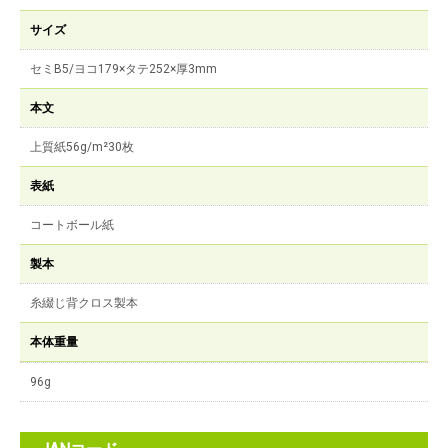
サイズ
セミB5/ヨコ179×タテ252×厚3mm
本文
上質紙56g/m²30枚
表紙
コートボール紙
製本
糸綴じ背クロス製本
本体重量
96g