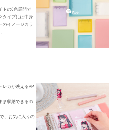
イトの6色展開で
クタイプには中身
ーのイメージカラ
す。
レカが映えるPP
まま収納できるの
ので、お気に入りの