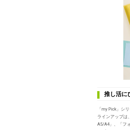
推し活にぴ
「my Pick
ラインアップは
A5/A4」、