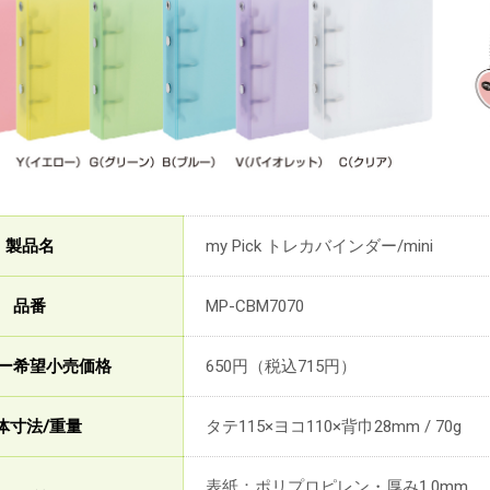
製品名
my Pick トレカバインダー/mini
品番
MP-CBM7070
ー希望小売価格
650円（税込715円）
体寸法/重量
タテ115×ヨコ110×背巾28mm / 70g
表紙：ポリプロピレン・厚み1.0mm