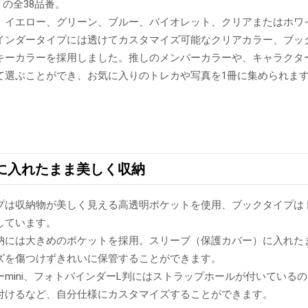
」の全38品番。
、イエロー、グリーン、ブルー、バイオレット、クリアまたはホワ
インダータイプには透けてカスタマイズ可能なクリアカラー、ブッ
キーカラーを採用しました。推しのメンバーカラーや、キャラクタ
て選ぶことができ、お気に入りのトレカや写真を1冊に集められま
に入れたまま美しく収納
プは収納物が美しく見える高透明ポケットを使用、ブックタイプはト
しています。
納には大きめのポケットを採用。スリーブ（保護カバー）に入れた
ズを傷つけずきれいに保管することができます。
ーmini、フォトバインダーL判にはストラップホールが付いている
付けるなど、自分仕様にカスタマイズすることができます。