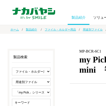
製品紹介
ソリュ
ホーム
製品紹介
ファイル・ホルダー用品
用途別ファイル
フォトフ
BPO
トップメッセージ
（ビジネス・プロセス・アウトソーシング）
アルバム
額縁
MP-BCR-6C1
my 
製品検索
オーダー手帳・ノベルティ制作
IR情報
プリンタ用紙
ノート・
mini
スマートフォン・
ドキュメントスキャニングサービス
サステナビリティ
ゲーム関
タブレット関連
導入事例
防災・
シルバー
セキュリティ用品