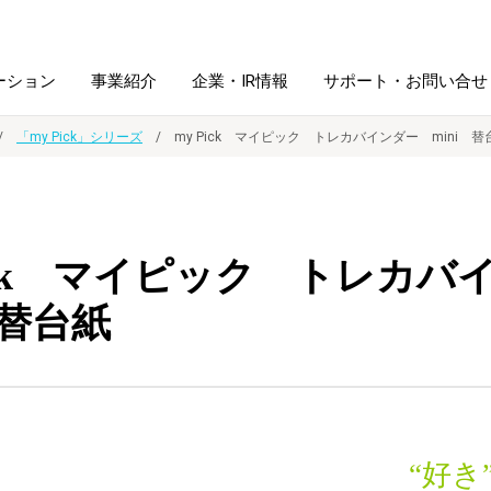
ーション
事業紹介
企業・IR情報
サポート・お問い合せ
「my Pick」シリーズ
my Pick マイピック トレカバインダー mini 替
レーム・
シュレッダ・
図書館ソリューション
経営方針
ラミネータ
Pick マイピック トレカ
ファイル・
学校ソリューション
沿革
紙製品
ホルダー用品
 替台紙
総務＋クリエイティブ
採用情報
連
デジタルカメラ関連
デジタル文具
“好き