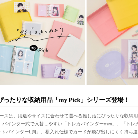
ったりな収納用品「my Pick」シリーズ登場！
」シリーズは、用途やサイズに合わせて選べる推し活にぴったりな収納
、バインダー式で入替しやすい「トレカバインダーmini」、「トレ
「フォトバインダーL判」、横入れ仕様でカードが飛び出しにくく持ち