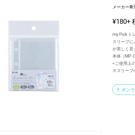
メーカー希
¥180
+ 
新製品一覧
my Pick
スリーブに
が美しく見
本体（MP-
<ご使用上
※スリーブ
オンラ