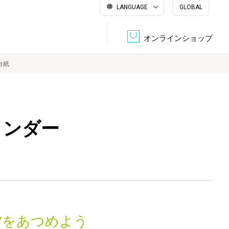
LANGUAGE
GLOBAL
English
繁體中文
简体中文
한국어
日本語
オンラインショップ
台紙
文書管理・機密抹消
会社概要
収納・整理用品
ファニチャー
バインダー
DPS（データ・プリント・サービス）
認証一覧
筆記具
パソコン周辺機器
サステナブルな紙器製品「asue（あすえ）」
ボード用品
事務用品
キャラクター・
学童用品
シリーズ商品
”をあつめよう