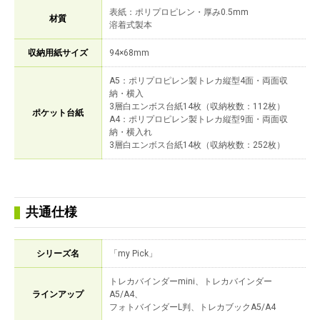
表紙：ポリプロピレン・厚み0.5mm
材質
溶着式製本
収納用紙サイズ
94×68mm
A5：ポリプロピレン製トレカ縦型4面・両面収
納・横入
3層白エンボス台紙14枚（収納枚数：112枚）
ポケット台紙
A4：ポリプロピレン製トレカ縦型9面・両面収
納・横入れ
3層白エンボス台紙14枚（収納枚数：252枚）
共通仕様
シリーズ名
「my Pick」
トレカバインダーmini、トレカバインダー
ラインアップ
A5/A4、
フォトバインダーL判、トレカブックA5/A4