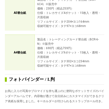
6C4）※販売中
価格：230円（税込253円）
A5替台紙
仕様：トレカサイズ4ポケット・15枚入・透明・
片面収納
リフィルサイズ：タテ204×ヨコ164mm
収納可能サイズ：タテ97×ヨコ68mm
製品名：トレーディングカード替台紙（BCR-6-
N）※販売中
価格：690円（税込759円）
A4替台紙
仕様：トレカサイズ9ポケット・15枚入・透明・
片面収納
リフィルサイズ：タテ302×ヨコ234mm
収納可能サイズ：タテ97×ヨコ68mm
フォトバインダー / L判
お気に入りの写真やブロマイドを持ち運ぶのに便利なポケットサイズのバイ
ンダーアルバムです。内容物が透けて自分好みにカスタマイズができるクリ
ア表紙を採用しました。キーホルダーが付けられるストラップホール付き。