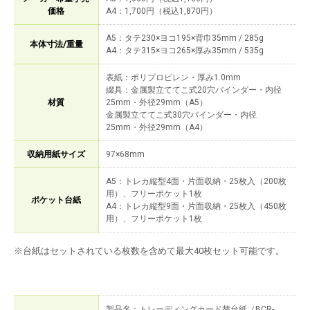
価格
A4：1,700円（税込1,870円）
A5：タテ230×ヨコ195×背巾35mm / 285g
本体寸法/重量
A4：タテ315×ヨコ265×厚み35mm / 535g
表紙：ポリプロピレン・厚み1.0mm
綴具：金属製立ててこ式20穴バインダー・内径
材質
25mm・外径29mm（A5）
金属製立ててこ式30穴バインダー・内径
25mm・外径29mm（A4）
収納用紙サイズ
97×68mm
A5：トレカ縦型4面・片面収納・25枚入（200枚
用）、フリーポケット1枚
ポケット台紙
A4：トレカ縦型9面・片面収納・25枚入（450枚
用）、フリーポケット1枚
※台紙はセットされている枚数を含めて最大40枚セット可能です。
製品名：トレーディングカード替台紙（BCR-