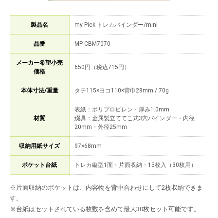
製品名
my Pick トレカバインダー/mini
品番
MP-CBM7070
メーカー希望小売
650円（税込715円）
価格
本体寸法/重量
タテ115×ヨコ110×背巾28mm / 70g
表紙：ポリプロピレン・厚み1.0mm
材質
綴具：金属製立ててこ式3穴バインダー・内径
20mm・外径25mm
収納用紙サイズ
97×68mm
ポケット台紙
トレカ縦型1面・片面収納・15枚入（30枚用）
※片面収納のポケットは、内容物を背中合わせにして2枚収納できま
す。
※台紙はセットされている枚数を含めて最大30枚セット可能です。