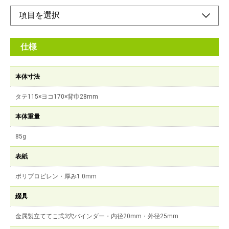
仕様
本体寸法
タテ115×ヨコ170×背巾28mm
本体重量
85g
表紙
ポリプロピレン・厚み1.0mm
綴具
金属製立ててこ式3穴バインダー・内径20mm・外径25mm