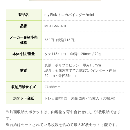
製品名
my Pick トレカバインダー/mini
品番
MP-CBM7070
メーカー希望小売
650円（税込715円）
価格
本体寸法/重量
タテ115×ヨコ110×背巾28mm / 70g
表紙：ポリプロピレン・厚み1.0mm
材質
綴具：金属製立ててこ式3穴バインダー・内径
20mm・外径25mm
収納用紙サイズ
97×68mm
ポケット台紙
トレカ縦型1面・片面収納・15枚入（30枚用）
※片面収納のポケットは、内容物を背中合わせにして2枚収納できま
す。
※台紙はセットされている枚数を含めて最大30枚セット可能です。