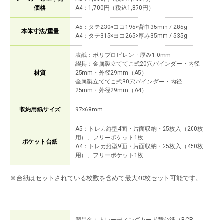
価格
A4：1,700円（税込1,870円）
A5：タテ230×ヨコ195×背巾35mm / 285g
本体寸法/重量
A4：タテ315×ヨコ265×厚み35mm / 535g
表紙：ポリプロピレン・厚み1.0mm
綴具：金属製立ててこ式20穴バインダー・内径
材質
25mm・外径29mm（A5）
金属製立ててこ式30穴バインダー・内径
25mm・外径29mm（A4）
収納用紙サイズ
97×68mm
A5：トレカ縦型4面・片面収納・25枚入（200枚
用）、フリーポケット1枚
ポケット台紙
A4：トレカ縦型9面・片面収納・25枚入（450枚
用）、フリーポケット1枚
※台紙はセットされている枚数を含めて最大40枚セット可能です。
製品名：トレーディングカード替台紙（BCR-