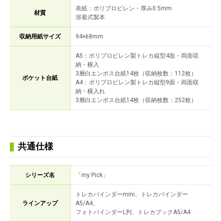
表紙：ポリプロピレン・厚み0.5mm
材質
溶着式製本
収納用紙サイズ
94×68mm
A5：ポリプロピレン製トレカ縦型4面・両面収
納・横入
3層白エンボス台紙14枚（収納枚数：112枚）
ポケット台紙
A4：ポリプロピレン製トレカ縦型9面・両面収
納・横入れ
3層白エンボス台紙14枚（収納枚数：252枚）
共通仕様
シリーズ名
「my Pick」
トレカバインダーmini、トレカバインダー
ラインアップ
A5/A4、
フォトバインダーL判、トレカブックA5/A4