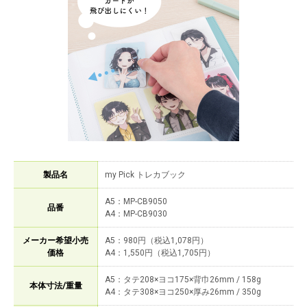
製品名
my Pick トレカブック
A5：MP-CB9050
品番
A4：MP-CB9030
メーカー希望小売
A5：980円（税込1,078円）
価格
A4：1,550円（税込1,705円）
A5：タテ208×ヨコ175×背巾26mm / 158g
本体寸法/重量
A4：タテ308×ヨコ250×厚み26mm / 350g