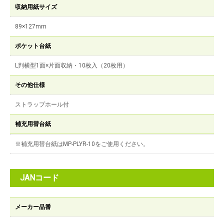
収納用紙サイズ
89×127mm
ポケット台紙
L判横型1面×片面収納・10枚入（20枚用）
その他仕様
ストラップホール付
補充用替台紙
※補充用替台紙はMP-PLYR-10をご使用ください。
JANコード
メーカー品番