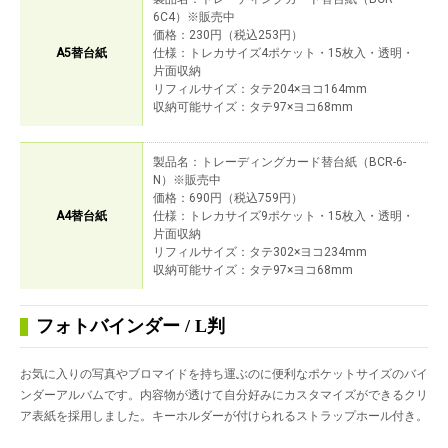
6C4）※販売中
価格：230円（税込253円）
A5替台紙
仕様：トレカサイズ4ポケット・15枚入・透明・
片面収納
リフィルサイズ：タテ204×ヨコ164mm
収納可能サイズ：タテ97×ヨコ68mm
製品名：トレーディングカード替台紙（BCR-6-
N）※販売中
価格：690円（税込759円）
A4替台紙
仕様：トレカサイズ9ポケット・15枚入・透明・
片面収納
リフィルサイズ：タテ302×ヨコ234mm
収納可能サイズ：タテ97×ヨコ68mm
フォトバインダー / L判
お気に入りの写真やブロマイドを持ち運ぶのに便利なポケットサイズのバイ
ンダーアルバムです。内容物が透けて自分好みにカスタマイズができるクリ
ア表紙を採用しました。キーホルダーが付けられるストラップホール付き。