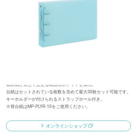
“好き”をあつめよう
メーカー希望小売価格：
¥750
+ 税
お気に入りのL判写真やブロマイドを持ち運ぶのに便利なポケッ
トサイズのバインダー式アルバムです。
推しのメンバーカラーや、キャラクターのテーマカラーにあわせ
て選べるカラフルな6色展開。
クリア表紙で、表紙を自分好みにカスタマイズすることができま
す。
収納物が美しく見える高透明ポケットを採用。
台紙はセットされている枚数を含めて最大30枚セット可能です。
キーホルダーが付けられるストラップホール付き。
※替台紙はMP-PLYR-10をご使用ください。
オンラインショップ