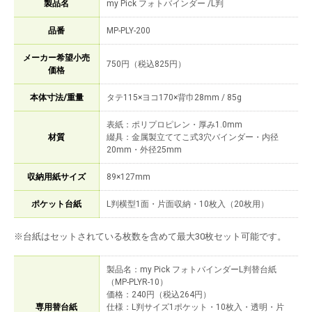
製品名
my Pick フォトバインダー /L判
品番
MP-PLY-200
メーカー希望小売
750円（税込825円）
価格
本体寸法/重量
タテ115×ヨコ170×背巾28mm / 85g
表紙：ポリプロピレン・厚み1.0mm
材質
綴具：金属製立ててこ式3穴バインダー・内径
20mm・外径25mm
収納用紙サイズ
89×127mm
ポケット台紙
L判横型1面・片面収納・10枚入（20枚用）
※台紙はセットされている枚数を含めて最大30枚セット可能です。
製品名：my Pick フォトバインダーL判替台紙
（MP-PLYR-10）
価格：240円（税込264円）
専用替台紙
仕様：L判サイズ1ポケット・10枚入・透明・片