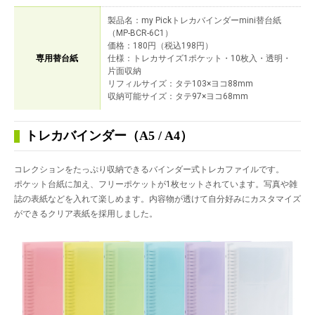
製品名：my Pickトレカバインダーmini替台紙
（MP-BCR-6C1）
価格：180円（税込198円）
専用替台紙
仕様：トレカサイズ1ポケット・10枚入・透明・
片面収納
リフィルサイズ：タテ103×ヨコ88mm
収納可能サイズ：タテ97×ヨコ68mm
トレカバインダー（A5 / A4）
コレクションをたっぷり収納できるバインダー式トレカファイルです。
ポケット台紙に加え、フリーポケットが1枚セットされています。写真や雑
誌の表紙などを入れて楽しめます。内容物が透けて自分好みにカスタマイズ
ができるクリア表紙を採用しました。