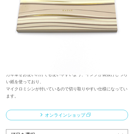
メモやちょっとしたメッセージ、ミニレターなど
さまざまなシーンで使えるマルチメモパッド
メーカー希望小売価格：
¥680
+ 税
風絵の特徴でもある風をイメージした縞模様を表紙にプリントし
たメモパッドです。
横長なのでデスクの上でも広げやすく、
メモを書くのはもちろん、ちょっとしたメッセージを添える時に
使いやすいサイズ感です。
万年筆をお使いの方でも使いやすいよう、インクが裏抜けしづら
い紙を使っており、
マイクロミシンが付いているので切り取りやすい仕様になってい
ます。
オンラインショップ