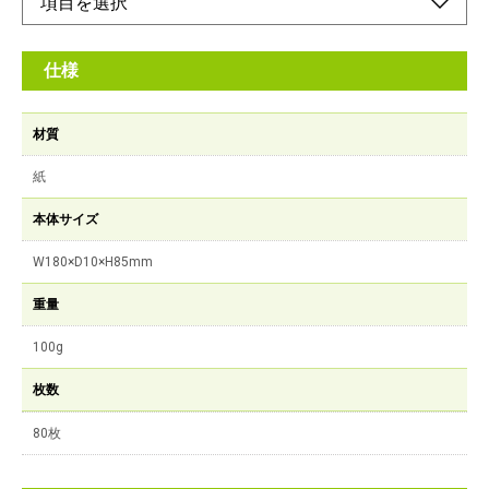
仕様
材質
紙
本体サイズ
W180×D10×H85mm
重量
100g
枚数
80枚