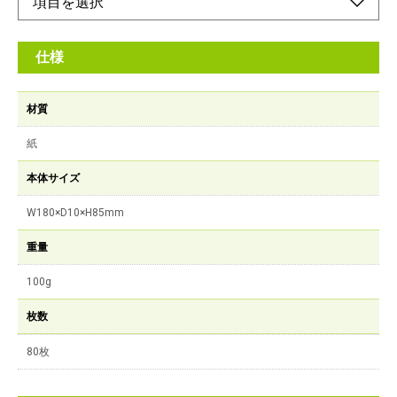
仕様
材質
紙
本体サイズ
W180×D10×H85mm
重量
100g
枚数
80枚