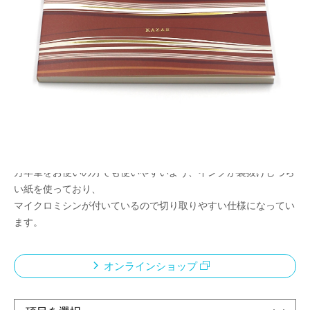
メモやちょっとしたメッセージ、ミニレターなど
さまざまなシーンで使えるマルチメモパッド
メーカー希望小売価格：
¥680
+ 税
風絵の特徴でもある風をイメージした縞模様を表紙にプリントし
たメモパッドです。
横長なのでデスクの上でも広げやすく、
メモを書くのはもちろん、ちょっとしたメッセージを添える時に
使いやすいサイズ感です。
万年筆をお使いの方でも使いやすいよう、インクが裏抜けしづら
い紙を使っており、
マイクロミシンが付いているので切り取りやすい仕様になってい
ます。
オンラインショップ