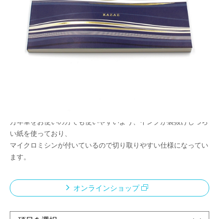
メモやちょっとしたメッセージ、ミニレターなど
さまざまなシーンで使えるマルチメモパッド
メーカー希望小売価格：
¥680
+ 税
風絵の特徴でもある風をイメージした縞模様を表紙にプリントし
たメモパッドです。
横長なのでデスクの上でも広げやすく、
メモを書くのはもちろん、ちょっとしたメッセージを添える時に
使いやすいサイズ感です。
万年筆をお使いの方でも使いやすいよう、インクが裏抜けしづら
い紙を使っており、
マイクロミシンが付いているので切り取りやすい仕様になってい
ます。
オンラインショップ