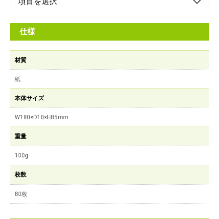
仕様
材質
紙
本体サイズ
W180×D10×H85mm
重量
100g
枚数
80枚