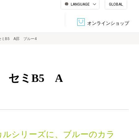
LANGUAGE
GLOBAL
English
繁體中文
简体中文
한국어
日本語
オンラインショップ
ミB5 A罫 ブルー4
文書管理・機密抹消
会社概要
収納・整理用品
ファニチャー
セミB5 A
DPS（データ・プリント・サービス）
認証一覧
筆記具
パソコン周辺機器
サステナブルな紙器製品「asue（あすえ）」
ボード用品
事務用品
キャラクター・
学童用品
シリーズ商品
カルシリーズに、ブルーのカラ