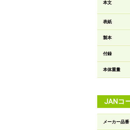
本文
表紙
製本
付録
本体重量
JANコ
メーカー品番