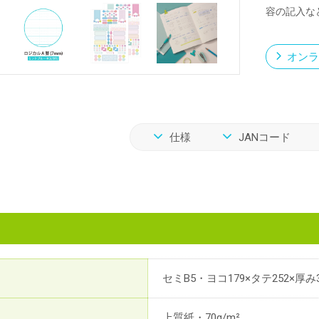
容の記入な
オンラ
仕様
JANコード
セミB5・ヨコ179×タテ252×厚み
上質紙・70g/m²