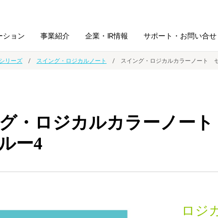
ーション
事業紹介
企業・IR情報
サポート・お問い合せ
シリーズ
スイング・ロジカルノート
スイング・ロジカルカラーノート セ
レーム・
シュレッダ・
図書館ソリューション
経営方針
ラミネータ
グ・ロジカルカラーノート 
ファイル・
学校ソリューション
沿革
紙製品
ホルダー用品
ルー4
総務＋クリエイティブ
採用情報
連
デジタルカメラ関連
デジタル文具
ロジ