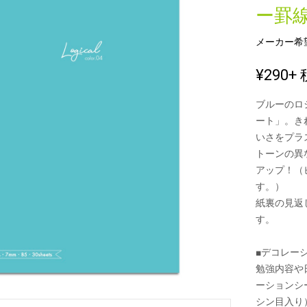
ー罫
メーカー希
新製品一覧
¥290
+ 
ブルーのロ
ート」。き
いさをプラ
トーンの異
アップ！（
す。）
紙裏の見返
す。
■デコレー
勉強内容や
ーションシ
シン目入り