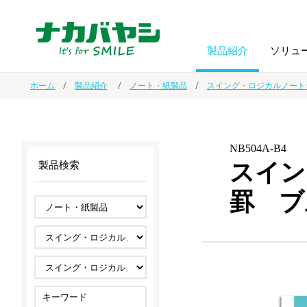
製品紹介
ソリュ
ホーム
製品紹介
ノート・紙製品
スイング・ロジカルノート
フォトフ
BPO
トップメッセージ
（ビジネス・プロセス・アウトソーシング）
アルバム
額縁
NB504A-B4
スイン
製品検索
オーダー手帳・ノベルティ制作
IR情報
プリンタ用紙
ノート・
罫 ブ
スマートフォン・
ドキュメントスキャニングサービス
サステナビリティ
ゲーム関
タブレット関連
導入事例
防災・
シルバー
セキュリティ用品