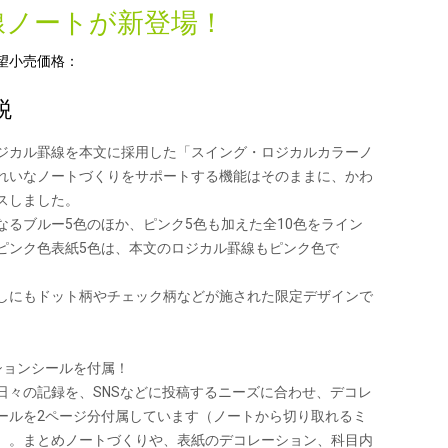
線ノートが新登場！
望小売価格：
税
ジカル罫線を本文に採用した「スイング・ロジカルカラーノ
れいなノートづくりをサポートする機能はそのままに、かわ
スしました。
なるブルー5色のほか、ピンク5色も加えた全10色をライン
ピンク色表紙5色は、本文のロジカル罫線もピンク色で
しにもドット柄やチェック柄などが施された限定デザインで
ションシールを付属！
日々の記録を、SNSなどに投稿するニーズに合わせ、デコレ
ールを2ページ分付属しています（ノートから切り取れるミ
）。まとめノートづくりや、表紙のデコレーション、科目内