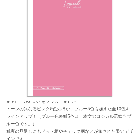
ロジカルシリーズに、ピンクのカラー罫線ノート
が新登場！
メーカー希望小売価格：
¥290
+ 税
生産終了品
ピンクのロジカル罫線を本文に採用した「スイング・ロジカルカ
ラーノート」。きれいなノートづくりをサポートする機能はその
ままに、かわいさをプラスしました。
トーンの異なるピンク5色のほか、ブルー5色も加えた全10色を
ラインアップ！（ブルー色表紙5色は、本文のロジカル罫線もブ
ルー色です。）
紙裏の見返しにもドット柄やチェック柄などが施された限定デザ
インです。