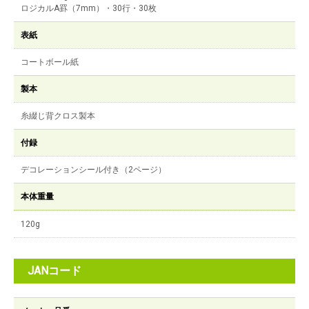
ロジカルA罫（7mm）・30行・30枚
表紙
コートボール紙
製本
糸綴じ背クロス製本
付録
デコレーションシール付き（2ページ）
本体重量
120g
JANコード