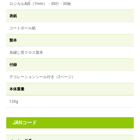
ロジカルA罫（7mm）・30行・30枚
表紙
コートボール紙
製本
糸綴じ背クロス製本
付録
デコレーションシール付き（2ページ）
本体重量
120g
JANコード