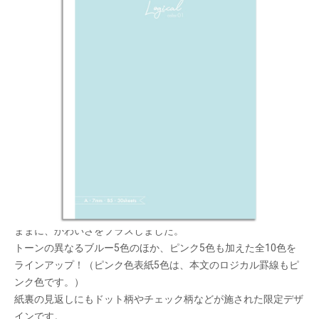
ロジカルシリーズに、ブルーのカラー罫線ノート
が新登場！
メーカー希望小売価格：
¥250
+ 税
生産終了品
ブルーのロジカル罫線を本文に採用した「スイング・ロジカルカ
ラーノート」。きれいなノートづくりをサポートする機能はその
ままに、かわいさをプラスしました。
トーンの異なるブルー5色のほか、ピンク5色も加えた全10色を
ラインアップ！（ピンク色表紙5色は、本文のロジカル罫線もピ
ンク色です。）
紙裏の見返しにもドット柄やチェック柄などが施された限定デザ
インです。