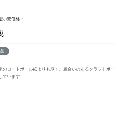
望小売価格：
税
了品
来のコートボール紙よりも厚く、風合いのあるクラフトボー
しています