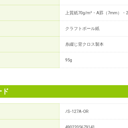
上質紙70g/m²・A罫（7mm）・
クラフトボール紙
糸綴じ背クロス製本
95g
ード
ﾉS-127A-OR
4902205679141