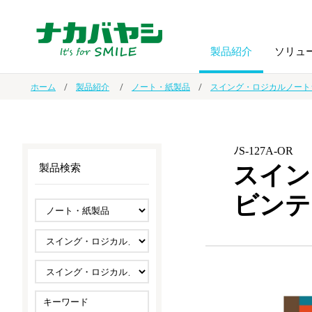
製品紹介
ソリュ
ホーム
製品紹介
ノート・紙製品
スイング・ロジカルノート
フォトフ
BPO
トップメッセージ
（ビジネス・プロセス・アウトソーシング）
アルバム
額縁
ﾉS-127A-OR
スイン
製品検索
オーダー手帳・ノベルティ制作
IR情報
プリンタ用紙
ノート・
ビンテ
スマートフォン・
ドキュメントスキャニングサービス
サステナビリティ
ゲーム関
タブレット関連
導入事例
防災・
シルバー
セキュリティ用品