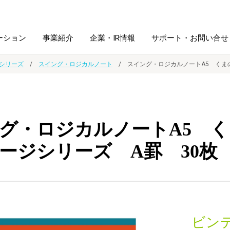
ーション
事業紹介
企業・IR情報
サポート・お問い合せ
シリーズ
スイング・ロジカルノート
スイング・ロジカルノートA5 くま
レーム・
シュレッダ・
図書館ソリューション
経営方針
ラミネータ
グ・ロジカルノートA5 
ファイル・
学校ソリューション
沿革
紙製品
ホルダー用品
ージシリーズ A罫 30枚 
総務＋クリエイティブ
採用情報
連
デジタルカメラ関連
デジタル文具
ビン