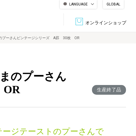
LANGUAGE
GLOBAL
English
繁體中文
简体中文
한국어
日本語
オンラインショップ
のプーさんビンテージシリーズ A罫 30枚 OR
文書管理・機密抹消
会社概要
収納・整理用品
ファニチャー
くまのプーさん
DPS（データ・プリント・サービス）
認証一覧
筆記具
パソコン周辺機器
OR
生産終了品
サステナブルな紙器製品「asue（あすえ）」
ボード用品
事務用品
キャラクター・
学童用品
シリーズ商品
テージテーストのプーさんで