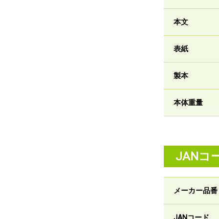
本文
表紙
製本
本体重量
JANコ
メーカー品番
JANコード