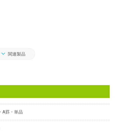
関連製品
・A罫・単品
m