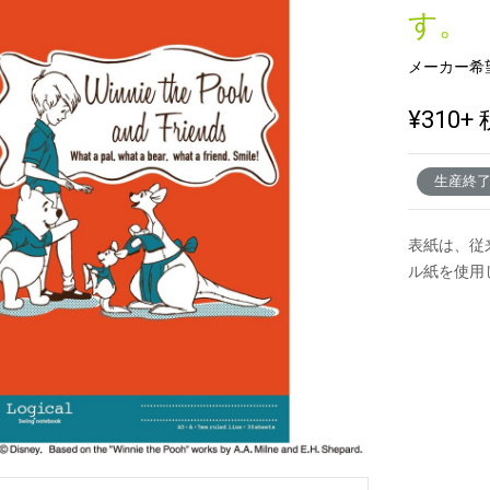
す。
メーカー希
新製品一覧
¥310
+ 
生産終
表紙は、従
ル紙を使用