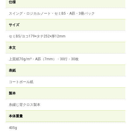
仕様
スイング・ロジカルノート・セミB5・A罫・3冊パック
サイズ
セミB5/ヨコ179×タテ252×厚12mm
本文
上質紙70g/m²・A罫（7mm）・30行・30枚
表紙
コートボール紙
製本
糸綴じ背クロス製本
本体重量
405g