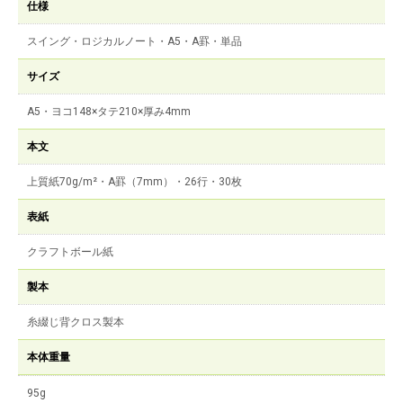
仕様
スイング・ロジカルノート・A5・A罫・単品
サイズ
A5・ヨコ148×タテ210×厚み4mm
本文
上質紙70g/m²・A罫（7mm）・26行・30枚
表紙
クラフトボール紙
製本
糸綴じ背クロス製本
本体重量
95g