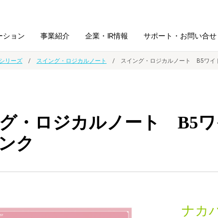
ーション
事業紹介
企業・IR情報
サポート・お問い合せ
シリーズ
スイング・ロジカルノート
スイング・ロジカルノート B5ワイ
レーム・
シュレッダ・
図書館ソリューション
経営方針
ラミネータ
グ・ロジカルノート B5ワ
ファイル・
学校ソリューション
沿革
紙製品
ホルダー用品
ンク
総務＋クリエイティブ
採用情報
連
デジタルカメラ関連
デジタル文具
ナカ