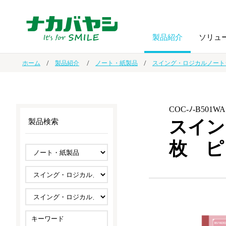
製品紹介
ソリュ
ホーム
製品紹介
ノート・紙製品
スイング・ロジカルノート
フォトフ
BPO
トップメッセージ
（ビジネス・プロセス・アウトソーシング）
アルバム
額縁
COC-ﾉ-B501WA
スイン
製品検索
オーダー手帳・ノベルティ制作
IR情報
プリンタ用紙
ノート・
枚 ピ
スマートフォン・
ドキュメントスキャニングサービス
サステナビリティ
ゲーム関
タブレット関連
導入事例
防災・
シルバー
セキュリティ用品