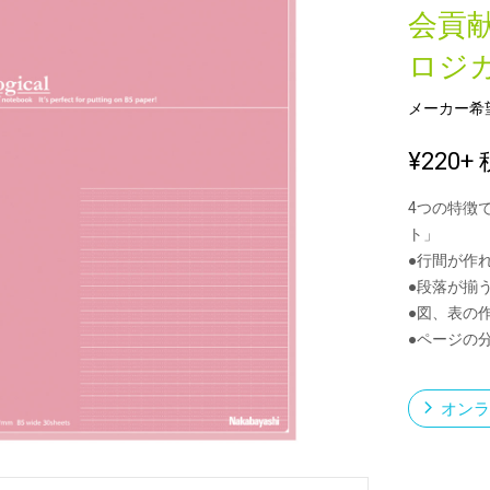
会貢
ロジカ
新製品一覧
メーカー希
¥220
+ 
4つの特徴
ト」
●行間が作
●段落が揃
●図、表の
●ページの
オンラ