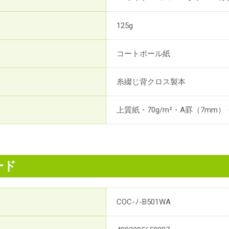
125g
コートボール紙
糸綴じ背クロス製本
上質紙・70g/m²・A罫（7mm）
ード
COC-ﾉ-B501WA