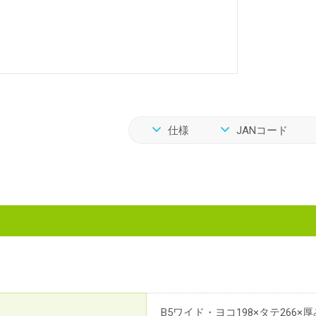
仕様
JANコード
B5ワイド・ヨコ198×タテ266×厚