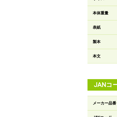
本体重量
表紙
製本
本文
JANコ
メーカー品番