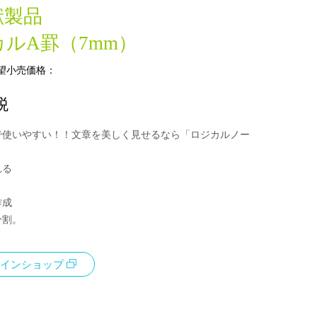
献製品
ルA罫（7mm）
望小売価格：
税
で使いやすい！！文章を美しく見せるなら「ロジカルノー
れる
う
作成
分割。
インショップ