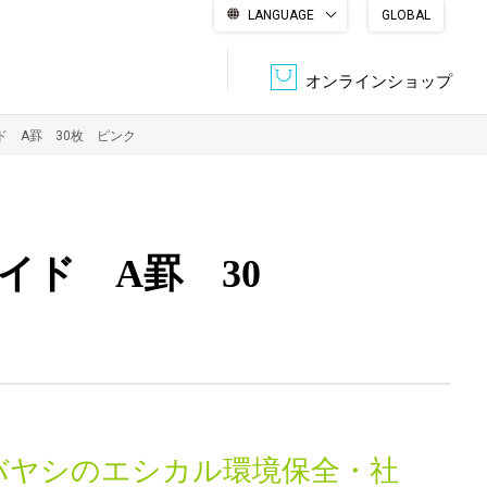
LANGUAGE
GLOBAL
English
繁體中文
简体中文
한국어
日本語
オンラインショップ
ド A罫 30枚 ピンク
文書管理・機密抹消
会社概要
収納・整理用品
ファニチャー
イド A罫 30
DPS（データ・プリント・サービス）
認証一覧
筆記具
パソコン周辺機器
サステナブルな紙器製品「asue（あすえ）」
ボード用品
事務用品
キャラクター・
学童用品
シリーズ商品
バヤシのエシカル環境保全・社