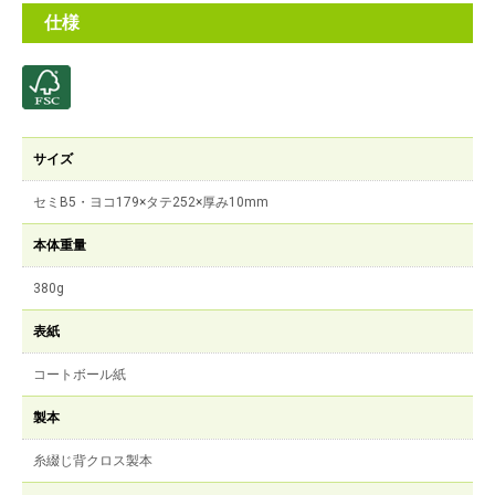
仕様
サイズ
セミB5・ヨコ179×タテ252×厚み10mm
本体重量
380g
表紙
コートボール紙
製本
糸綴じ背クロス製本