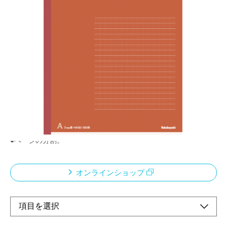
ナカバヤシのエシカル環境保全・社会貢献製品
ロジカルA罫（7mm）
メーカー希望小売価格：
¥570
+ 税
4つの特徴で使いやすい！！文章を美しく見せるなら「ロジカル
ノート」
●行間が作れる
●段落が揃う
●図、表の作成
●ページの分割。
オンラインショップ