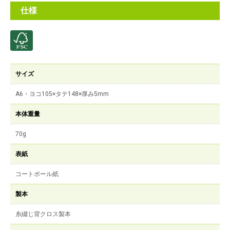
仕様
サイズ
A6・ヨコ105×タテ148×厚み5mm
本体重量
70g
表紙
コートボール紙
製本
糸綴じ背クロス製本