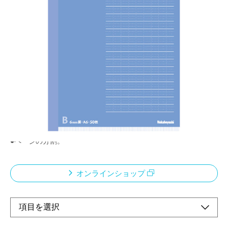
ナカバヤシのエシカル環境保全・社会貢献製品
ロジカルB罫（6mm）
メーカー希望小売価格：
¥150
+ 税
4つの特徴で使いやすい！！文章を美しく見せるなら「ロジカル
ノート」
●行間が作れる
●段落が揃う
●図、表の作成
●ページの分割。
オンラインショップ