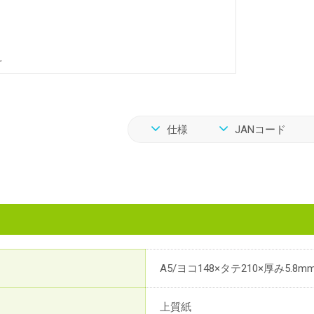
仕様
JANコード
A5/ヨコ148×タテ210×厚み5.8m
上質紙