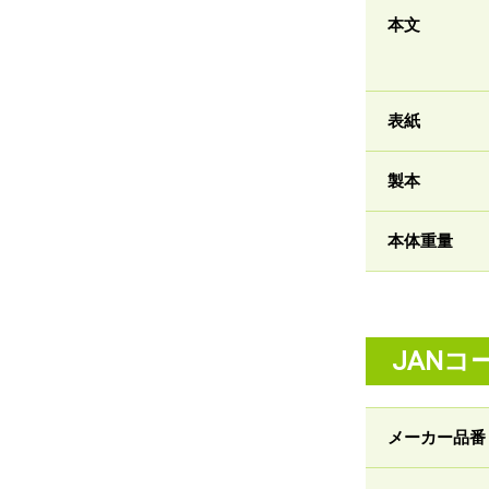
本文
表紙
製本
本体重量
JANコ
メーカー品番