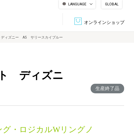
LANGUAGE
GLOBAL
English
繁體中文
简体中文
한국어
日本語
オンラインショップ
ディズニー A5 サリースカイブルー
文書管理・機密抹消
会社概要
収納・整理用品
ファニチャー
ト ディズニ
DPS（データ・プリント・サービス）
認証一覧
筆記具
パソコン周辺機器
生産終了品
サステナブルな紙器製品「asue（あすえ）」
ボード用品
事務用品
キャラクター・
学童用品
シリーズ商品
ング・ロジカルWリングノ