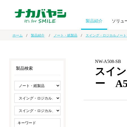
製品紹介
ソリュ
ホーム
製品紹介
ノート・紙製品
スイング・ロジカルノート
フォトフ
BPO
トップメッセージ
（ビジネス・プロセス・アウトソーシング）
アルバム
額縁
NW-A508-SB
スイン
製品検索
オーダー手帳・ノベルティ制作
IR情報
プリンタ用紙
ノート・
ー A
スマートフォン・
ドキュメントスキャニングサービス
サステナビリティ
ゲーム関
タブレット関連
導入事例
防災・
シルバー
セキュリティ用品