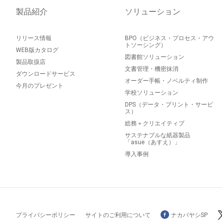
製品紹介
ソリューション
リリース情報
BPO（ビジネス・プロセス・アウ
トソーシング）
WEB版カタログ
図書館ソリューション
製品取扱店
文書管理・機密抹消
ダウンロードサービス
オーダー手帳・ノベルティ制作
今月のプレゼント
学校ソリューション
DPS（データ・プリント・サービ
ス）
総務＋クリエイティブ
サステナブルな紙器製品
「asue（あすえ）」
導入事例
プライバシーポリシー
サイトのご利用について
ナカバヤシSP