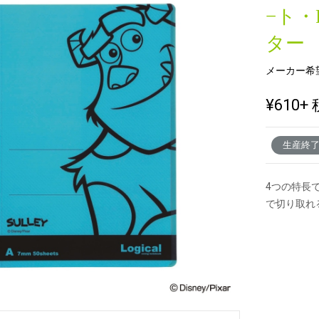
−ト
ター
新製品一覧
メーカー希
¥610
+ 
生産終
4つの特長
で切り取れ