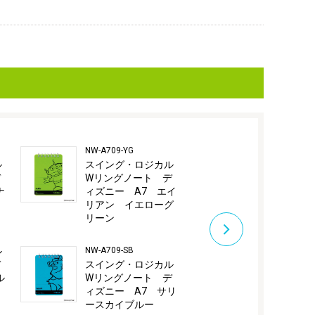
NW-A709-YG
NW-A709-V
ル
スイング・ロジカル
スイング・
デ
Wリングノート デ
Wリングノー
ナ
ィズニー A7 エイ
ィズニー A
リアン イエローグ
ジー バイ
リーン
NW-A709-Y
ル
NW-A709-SB
スイング・
デ
スイング・ロジカル
Wリングノー
ル
Wリングノート デ
ィズニー A
ィズニー A7 サリ
ート イエ
ースカイブルー