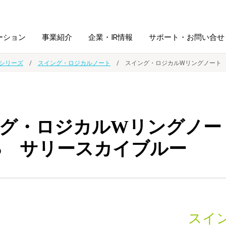
ーション
事業紹介
企業・IR情報
サポート・お問い合せ
シリーズ
スイング・ロジカルノート
スイング・ロジカルWリングノート 
レーム・
シュレッダ・
図書館ソリューション
経営方針
ラミネータ
グ・ロジカルWリングノー
ファイル・
学校ソリューション
沿革
紙製品
ホルダー用品
5 サリースカイブルー
総務＋クリエイティブ
採用情報
連
デジタルカメラ関連
デジタル文具
スイ