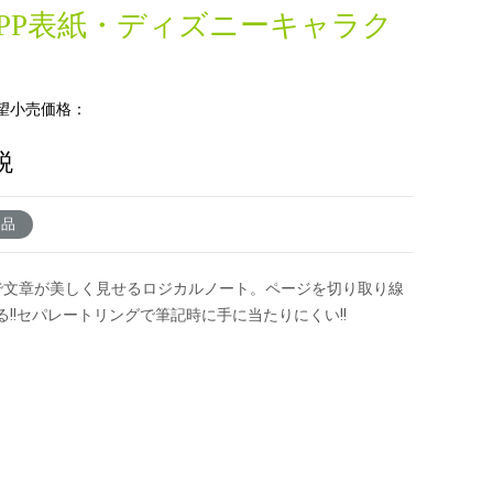
・PP表紙・ディズニーキャラク
望小売価格：
税
了品
で文章が美しく見せるロジカルノート。ページを切り取り線
る!!セパレートリングで筆記時に手に当たりにくい!!