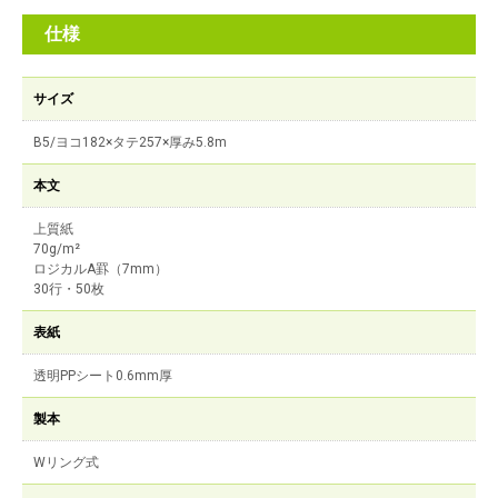
仕様
サイズ
B5/ヨコ182×タテ257×厚み5.8m
本文
上質紙
70g/m²
ロジカルA罫（7mm）
30行・50枚
表紙
透明PPシート0.6mm厚
製本
Wリング式