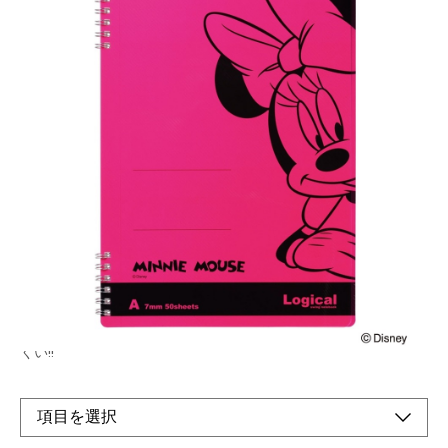
スイング・ロジカルWリングノ−ト・PP表紙・ディ
ズニーキャラクター
メーカー希望小売価格：
¥630
+ 税
生産終了品
4つの特長で文章が美しく見せるロジカルノート。ページを切り
取り線で切り取れる!!セパレートリングで筆記時に手に当たりに
くい!!