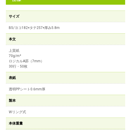
サイズ
B5/ヨコ182×タテ257×厚み5.8m
本文
上質紙
70g/m²
ロジカルA罫（7mm）
30行・50枚
表紙
透明PPシート0.6mm厚
製本
Wリング式
本体重量