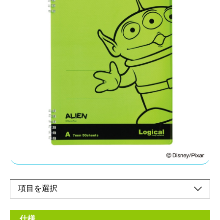
スイング・ロジカルWリングノ−ト・PP表紙・ディ
ズニーキャラクター
メーカー希望小売価格：
¥680
+ 税
4つの特長で文章が美しく見せるロジカルノート。ページを切り
取り線で切り取れる!!セパレートリングで筆記時に手に当たりに
くい!!
オンラインショップ
仕様