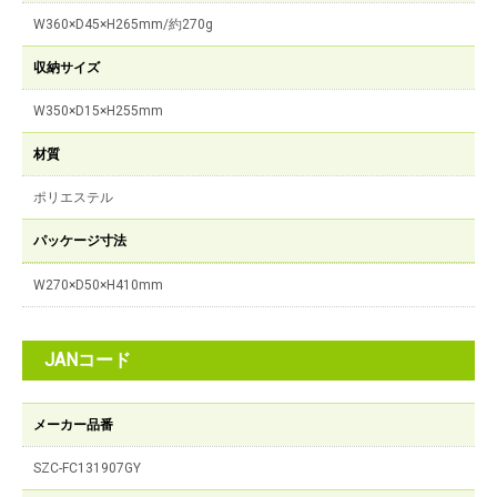
W360×D45×H265mm/約270g
収納サイズ
W350×D15×H255mm
材質
ポリエステル
パッケージ寸法
W270×D50×H410mm
JANコード
メーカー品番
SZC-FC131907GY