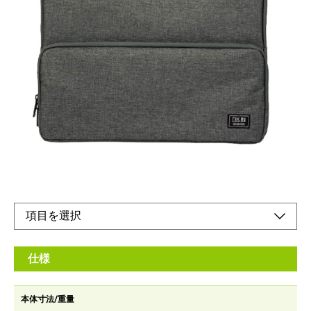
ノートPCと付属品を一緒に持ち運べるクッション
ケース
メーカー希望小売価格：
¥4,910
+ 税
・ 上質でカジュアル感のあるファブリック素材。 ・ クッション
材 が ノ ート P C をしっ か り 保 護 し ま す 。
オンラインショップ
仕様
本体寸法/重量