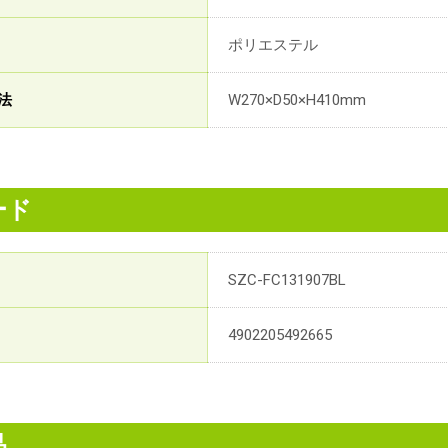
ポリエステル
法
W270×D50×H410mm
ード
SZC-FC131907BL
4902205492665
品