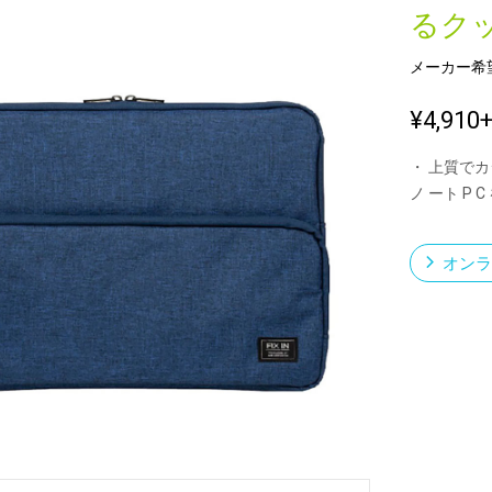
るク
メーカー希
新製品一覧
¥4,910
・ 上質でカ
ノ ート P C
オンラ