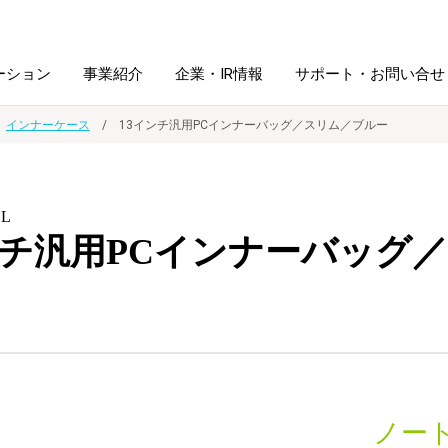
ーション
事業紹介
企業・IR情報
サポート・お問い合せ
インナーケース
13インチ汎用PCインナーバッグ／スリム／ブルー
レーム・
シュレッダ・
図書館ソリューション
経営方針
ラミネータ
BL
ンチ汎用PCインナーバッグ
ファイル・
学校ソリューション
沿革
紙製品
ホルダー用品
総務＋クリエイティブ
採用情報
連
デジタルカメラ関連
デジタル文具
ノー