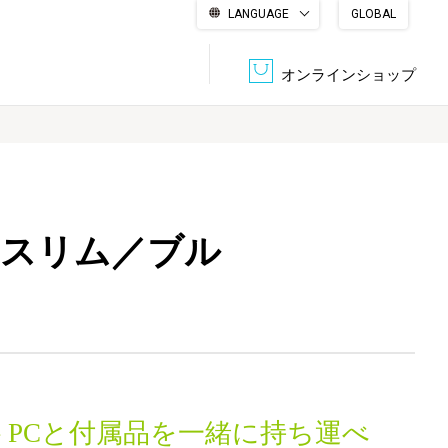
LANGUAGE
GLOBAL
English
繁體中文
简体中文
한국어
日本語
オンラインショップ
文書管理・機密抹消
会社概要
収納・整理用品
ファニチャー
／スリム／ブル
DPS（データ・プリント・サービス）
認証一覧
筆記具
パソコン周辺機器
サステナブルな紙器製品「asue（あすえ）」
ボード用品
事務用品
キャラクター・
学童用品
シリーズ商品
トPCと付属品を一緒に持ち運べ