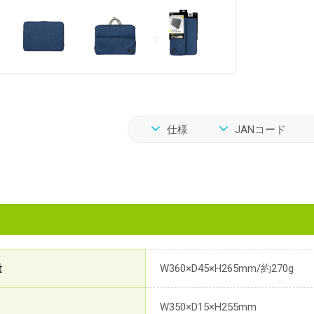
仕様
JANコード
量
W360×D45×H265mm/約270g
W350×D15×H255mm