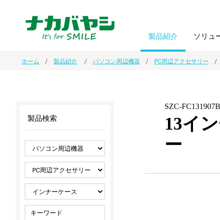
製品紹介
ソリュ
ホーム
製品紹介
パソコン周辺機器
PC周辺アクセサリー
フォトフ
BPO
トップメッセージ
（ビジネス・プロセス・アウトソーシング）
アルバム
額縁
SZC-FC131907
13イ
製品検索
オーダー手帳・ノベルティ制作
IR情報
プリンタ用紙
ノート・
ー
スマートフォン・
ドキュメントスキャニングサービス
サステナビリティ
ゲーム関
タブレット関連
導入事例
防災・
シルバー
セキュリティ用品