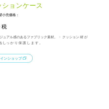
ッションケース
望小売価格：
+ 税
ジュアル感のあるファブリック素材。 ・ クッション 材 が
 をしっ か り 保 護 し ま す 。
インショップ