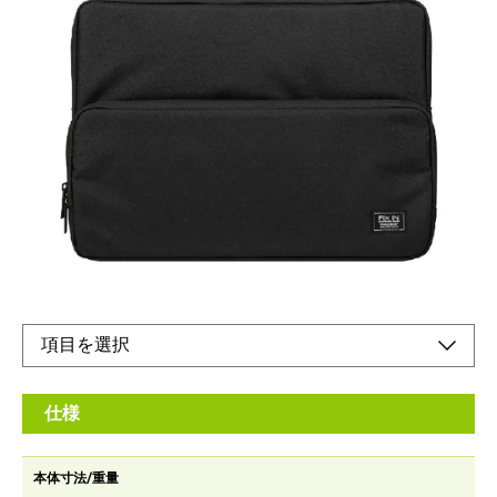
ノートPCと付属品を一緒に持ち運べるクッション
ケース
メーカー希望小売価格：
¥4,910
+ 税
・ 上質でカジュアル感のあるファブリック素材。 ・ クッション
材 が ノ ート P C をしっ か り 保 護 し ま す 。
オンラインショップ
仕様
本体寸法/重量