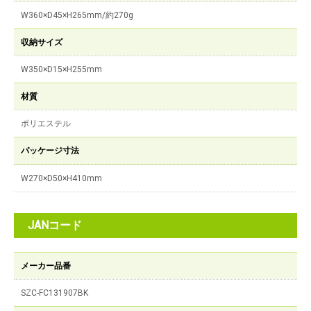
W360×D45×H265mm/約270g
収納サイズ
W350×D15×H255mm
材質
ポリエステル
パッケージ寸法
W270×D50×H410mm
JANコード
メーカー品番
SZC-FC131907BK