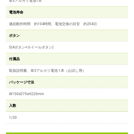
単3アルカリ電池1本
電池寿命
連続動作時間 約104時間、電池交換の目安 約204日
ボタン
5(4ボタン+ホイールボタン)
付属品
取扱説明書、単3アルカリ電池 1本（お試し用）
パッケージ寸法
W150xD75xH220mm
入数
1/20