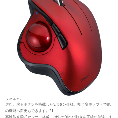
選べる2つの傾斜角度
メーカー希望小売価格：
¥10,400
+ 税
生産終了品
楽楽操作のトラックボールマウス。本体を動かさなくていいので
長時間PC操作が楽になります。机以外の場所で操作できます。
角度が変わる(10°)スタンド付き。気分や操作感を変えることが
できます。
進む、戻るボタンを搭載した5ボタン仕様。割当変更ソフトで他
の機能へ変更もできます。*1
高性能光学式センサー搭載。指先の僅かな動きを正確に伝達しま