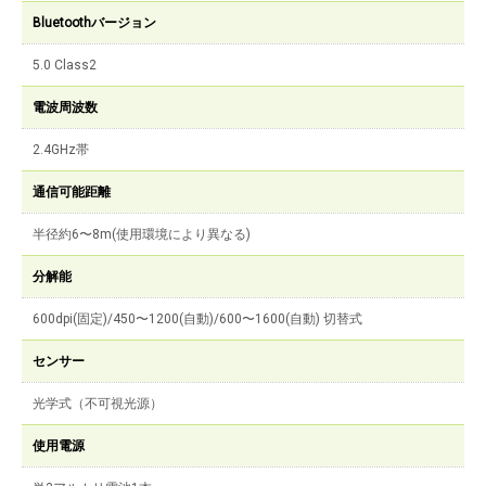
Bluetoothバージョン
5.0 Class2
電波周波数
2.4GHz帯
通信可能距離
半径約6〜8m(使用環境により異なる)
分解能
600dpi(固定)/450〜1200(自動)/600〜1600(自動) 切替式
センサー
光学式（不可視光源）
使用電源