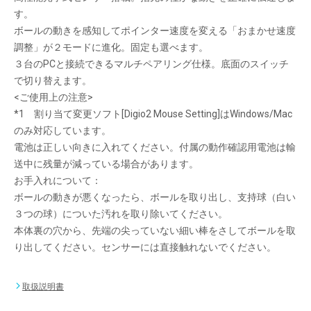
す。
ボールの動きを感知してポインター速度を変える「おまかせ速度
調整」が２モードに進化。固定も選べます。
３台のPCと接続できるマルチペアリング仕様。底面のスイッチ
で切り替えます。
<ご使用上の注意>
*1 割り当て変更ソフト[Digio2 Mouse Setting]はWindows/Mac
のみ対応しています。
電池は正しい向きに入れてください。付属の動作確認用電池は輸
送中に残量が減っている場合があります。
お手入れについて：
ボールの動きが悪くなったら、ボールを取り出し、支持球（白い
３つの球）についた汚れを取り除いてください。
本体裏の穴から、先端の尖っていない細い棒をさしてボールを取
り出してください。センサーには直接触れないでください。
取扱説明書