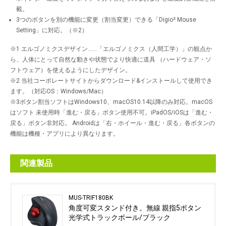
載。
3つのボタンを別の機能に変更（割当変更）できる「Digio² Mouse
Setting」に対応。（※2）
※1 エルゴノミクスデザイン……「エルゴノミクス（人間工学）」の観点か
ら、人体にとって自然な動きや状態でより快適に道具 （ハードウェア・ソ
フトウェア）を使えるようにしたデザイン。
※2 当社コーポレートサイトからダウンロード&インストールして使用でき
ます。（対応OS：Windows/Mac）
※3ボタン割当ソフトはWindows10、macOS10.14以降のみ対応。macOS
はソフト 未使用時「進む・戻る」ボタン使用不可。iPadOS/iOSは「進む・
戻る」ボタン非対応。 Androidは「右・ホイール・進む・戻る」各ボタンの
機能は機種・アプリにより異なります。
関連製品
MUS-TRIF180BK
角度可変スタンド付き。無線 親指5ボタン
光学式トラックボール/ブラック