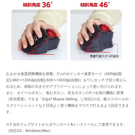
おまかせ速度調整機能を搭載。3つのポインター速度モード（600dpi(固
定)/450〜1200dpi(自動)/600〜1600dpi(自動)）をワンタッチで切り替えら
れるため、画面の大きさやアプリケーションによって使い分けられます。
また、ホイールボタン、進むボタン、戻るボタンの3つを別の機能に変更
（割当変更）できる「Digio² Mouse Setting」に対応(※2)。横スクロールや
スクリーンショットなど日頃よく使う機能をマウスで行えるよう設定できま
す。
※2 当社ウェブサイトからダウンロード&インストールして使用できます。
（対応OS：Windows/Mac）