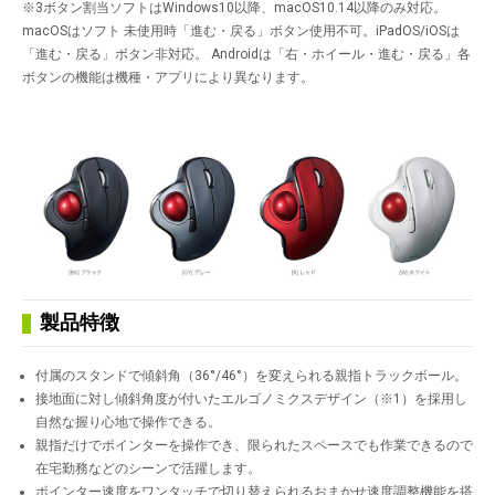
※3ボタン割当ソフトはWindows10以降、macOS10.14以降のみ対応。
macOSはソフト 未使用時「進む・戻る」ボタン使用不可。iPadOS/iOSは
「進む・戻る」ボタン非対応。 Androidは「右・ホイール・進む・戻る」各
ボタンの機能は機種・アプリにより異なります。
製品特徴
付属のスタンドで傾斜角（36°/46°）を変えられる親指トラックボール。
接地面に対し傾斜角度が付いたエルゴノミクスデザイン（※1）を採用し
自然な握り心地で操作できる。
親指だけでポインターを操作でき、限られたスペースでも作業できるので
在宅勤務などのシーンで活躍します。
ポインター速度をワンタッチで切り替えられるおまかせ速度調整機能を搭