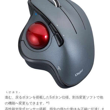
選べる2つの傾斜角度
メーカー希望小売価格：
¥10,400
+ 税
生産終了品
楽楽操作のトラックボールマウス。本体を動かさなくていいので
長時間PC操作が楽になります。机以外の場所で操作できます。
角度が変わる(10°)スタンド付き。気分や操作感を変えることが
できます。
進む、戻るボタンを搭載した5ボタン仕様。割当変更ソフトで他
の機能へ変更もできます。*1
高性能光学式センサー搭載。指先の僅かな動きを正確に伝達しま