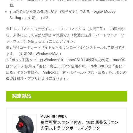
載。
3つのボタンを別の機能に変更（割当変更）できる「Digio² Mouse
Setting」に対応。（※2）
※1 エルゴノミクスデザイン……「エルゴノミクス（人間工学）」の観点か
ら、人体にとって自然な動きや状態でより快適に道具 （ハードウェア・ソ
フトウェア）を使えるようにしたデザイン。
※2 当社コーポレートサイトからダウンロード&インストールして使用でき
ます。（対応OS：Windows/Mac）
※3ボタン割当ソフトはWindows10、macOS10.14以降のみ対応。macOS
はソフト 未使用時「進む・戻る」ボタン使用不可。iPadOS/iOSは「進む・
戻る」ボタン非対応。 Androidは「右・ホイール・進む・戻る」各ボタンの
機能は機種・アプリにより異なります。
関連製品
MUS-TRIF180BK
角度可変スタンド付き。無線 親指5ボタン
光学式トラックボール/ブラック