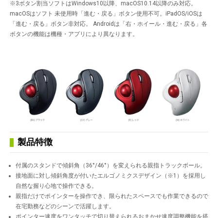
※3ボタン割当ソフトはWindows10以降、macOS10.14以降のみ対応。
macOSはソフト 未使用時「進む・戻る」ボタン使用不可。iPadOS/iOSは
「進む・戻る」ボタン非対応。 Androidは「右・ホイール・進む・戻る」各
ボタンの機能は機種・アプリにより異なります。
製品特徴
付属のスタンドで傾斜角（36°/46°）を変えられる親指トラックボール。
接地面に対し傾斜角度が付いたエルゴノミクスデザイン（※1）を採用し
自然な握り心地で操作できる。
親指だけでポインターを操作でき、限られたスペースでも作業できるので
在宅勤務などのシーンで活躍します。
ポインター速度をワンタッチで切り替えられるおまかせ速度調整機能を搭