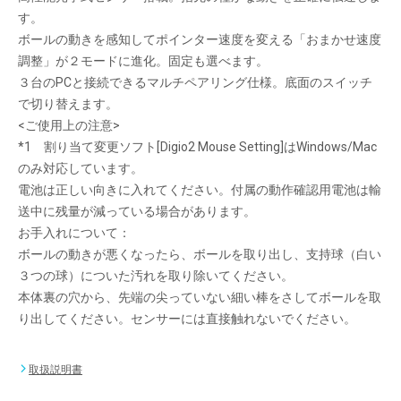
す。
ボールの動きを感知してポインター速度を変える「おまかせ速度
調整」が２モードに進化。固定も選べます。
３台のPCと接続できるマルチペアリング仕様。底面のスイッチ
で切り替えます。
<ご使用上の注意>
*1 割り当て変更ソフト[Digio2 Mouse Setting]はWindows/Mac
のみ対応しています。
電池は正しい向きに入れてください。付属の動作確認用電池は輸
送中に残量が減っている場合があります。
お手入れについて：
ボールの動きが悪くなったら、ボールを取り出し、支持球（白い
３つの球）についた汚れを取り除いてください。
本体裏の穴から、先端の尖っていない細い棒をさしてボールを取
り出してください。センサーには直接触れないでください。
取扱説明書