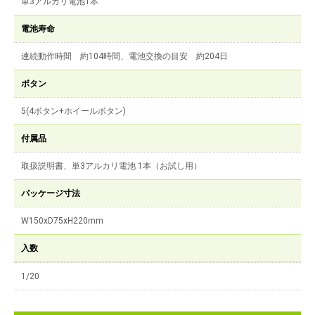
単3アルカリ電池1本
電池寿命
連続動作時間 約104時間、電池交換の目安 約204日
ボタン
5(4ボタン+ホイールボタン)
付属品
取扱説明書、単3アルカリ電池 1本（お試し用）
パッケージ寸法
W150xD75xH220mm
入数
1/20