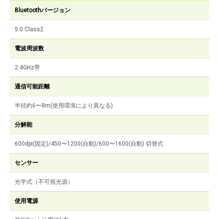
Bluetoothバージョン
5.0 Class2
電波周波数
2.4GHz帯
通信可能距離
半径約6〜8m(使用環境により異なる)
分解能
600dpi(固定)/450〜1200(自動)/600〜1600(自動) 切替式
センサー
光学式（不可視光源）
使用電源