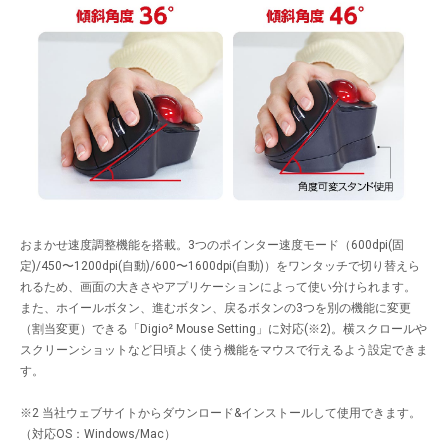
おまかせ速度調整機能を搭載。3つのポインター速度モード（600dpi(固
定)/450〜1200dpi(自動)/600〜1600dpi(自動)）をワンタッチで切り替えら
れるため、画面の大きさやアプリケーションによって使い分けられます。
また、ホイールボタン、進むボタン、戻るボタンの3つを別の機能に変更
（割当変更）できる「Digio² Mouse Setting」に対応(※2)。横スクロールや
スクリーンショットなど日頃よく使う機能をマウスで行えるよう設定できま
す。
※2 当社ウェブサイトからダウンロード&インストールして使用できます。
（対応OS：Windows/Mac）