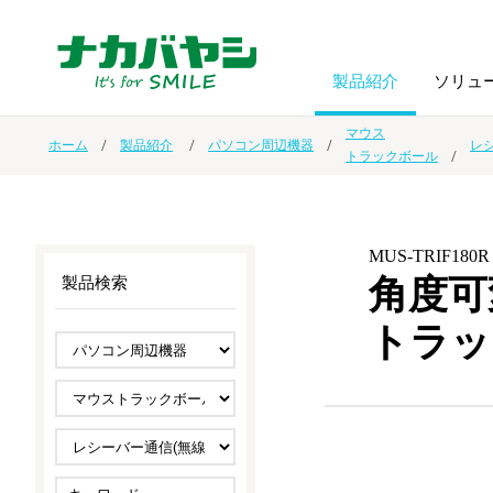
製品紹介
ソリュ
マウス
ホーム
製品紹介
パソコン周辺機器
レ
トラックボール
フォトフ
BPO
トップメッセージ
（ビジネス・プロセス・アウトソーシング）
アルバム
額縁
MUS-TRIF180R
オーダー手帳・ノベルティ制作
IR情報
プリンタ用紙
ノート・
角度可
製品検索
トラッ
スマートフォン・
ドキュメントスキャニングサービス
サステナビリティ
ゲーム関
タブレット関連
導入事例
防災・
シルバー
セキュリティ用品