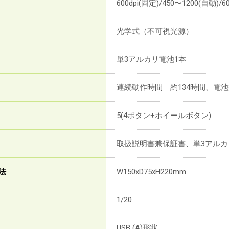
600dpi(固定)/450〜1200(自動)/
光学式（不可視光源）
単3アルカリ電池1本
連続動作時間 約134時間、電池
5(4ボタン+ホイールボタン)
取扱説明書兼保証書、単3アルカ
法
W150xD75xH220mm
1/20
USB (A)形状