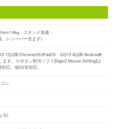
57mm/146g スタンド装着・
 （電池、レシーバー含まず）
0.12以降/ChromeOS/iPadOS・iOS13.4以降/Android8
※ボタン割当ソフト[Digio2 Mouse Setting]は
14以降対応。他OS非対応。
ソコン
なる)