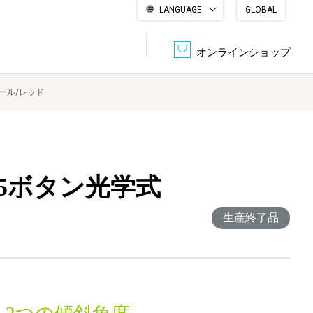
LANGUAGE
GLOBAL
English
繁體中文
简体中文
한국어
日本語
オンラインショップ
ール/レッド
文書管理・機密抹消
会社概要
収納・整理用品
ファニチャー
DPS（データ・プリント・サービス）
認証一覧
筆記具
パソコン周辺機器
5ボタン光学式
生産終了品
サステナブルな紙器製品「asue（あすえ）」
ボード用品
事務用品
キャラクター・
学童用品
シリーズ商品