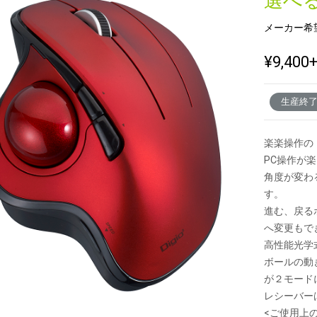
選べ
メーカー希
新製品一覧
¥9,400
生産終
楽楽操作の
PC操作が
角度が変わ
す。
進む、戻る
へ変更もで
高性能光学
ボールの動
が２モード
レシーバー
<ご使用上