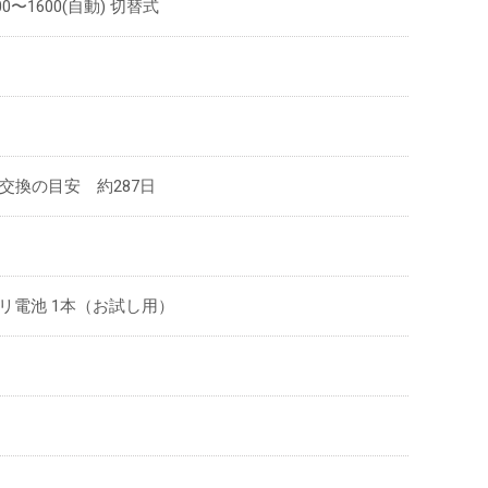
600〜1600(自動) 切替式
交換の目安 約287日
リ電池 1本（お試し用）