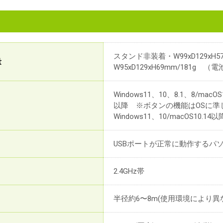
スタンド非装着・W99xD129xH
量
W95xD129xH69mm/181g
Windows11、10、8.1、8/macOS1
以降 ※ボタンの機能はOSに準じます。
Windows11、10/macOS10.
USBポートが正常に動作するパ
2.4GHz帯
半径約6〜8m(使用環境により異