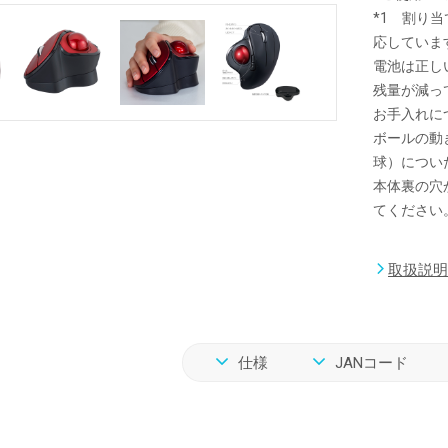
*1 割り当て変
応していま
電池は正し
残量が減っ
お手入れに
ボールの動
球）につい
本体裏の穴
てください
取扱説明
仕様
JANコード