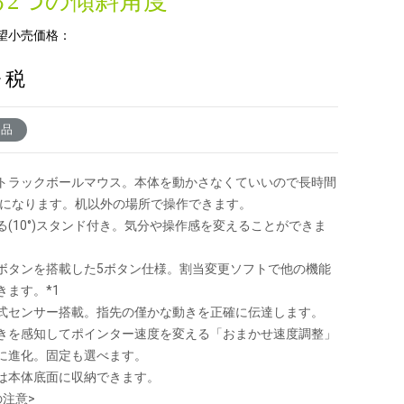
る2つの傾斜角度
望小売価格：
+ 税
了品
トラックボールマウス。本体を動かさなくていいので長時間
楽になります。机以外の場所で操作できます。
る(10°)スタンド付き。気分や操作感を変えることができま
ボタンを搭載した5ボタン仕様。割当変更ソフトで他の機能
きます。*1
式センサー搭載。指先の僅かな動きを正確に伝達します。
きを感知してポインター速度を変える「おまかせ速度調整」
に進化。固定も選べます。
は本体底面に収納できます。
の注意>