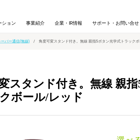
ーション
事業紹介
企業・IR情報
サポート・お問い合せ
シーバー通信(無線)
角度可変スタンド付き。無線 親指5ボタン光学式トラックボ
レーム・
シュレッダ・
図書館ソリューション
経営方針
ラミネータ
ファイル・
学校ソリューション
沿革
紙製品
変スタンド付き。無線 親指
ホルダー用品
クボール/レッド
総務＋クリエイティブ
採用情報
連
デジタルカメラ関連
デジタル文具