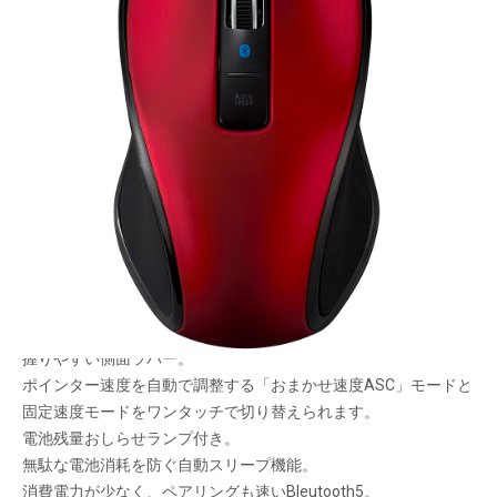
静か。シンプル。
メーカー希望小売価格：
¥5,830
+ 税
生産終了品
シンプルな3ボタンマウス 。３つの通信方式をラインナップ。
どなたでも使いやすいクセのない左右対称デザイン。
全てのボタンを静音化。周りを気にせず作業に集中できます。
握りやすい側面ラバー。
ポインター速度を自動で調整する「おまかせ速度ASC」モードと
固定速度モードをワンタッチで切り替えられます。
電池残量おしらせランプ付き。
無駄な電池消耗を防ぐ自動スリープ機能。
消費電力が少なく、ペアリングも速いBleutooth5。