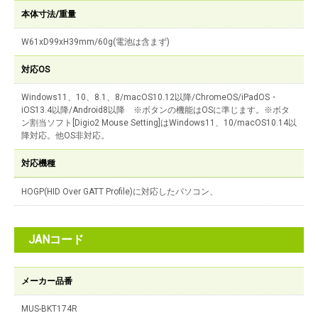
本体寸法/重量
W61xD99xH39mm/60g(電池は含まず)
対応OS
Windows11、10、8.1、8/macOS10.12以降/ChromeOS/iPadOS・
iOS13.4以降/Android8以降 ※ボタンの機能はOSに準じます。※ボタ
ン割当ソフト[Digio2 Mouse Setting]はWindows11、10/macOS10.14以
降対応。他OS非対応。
対応機種
HOGP(HID Over GATT Profile)に対応したパソコン、
JANコード
メーカー品番
MUS-BKT174R