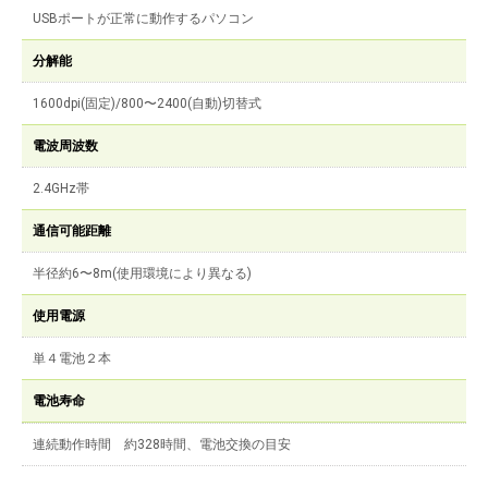
USBポートが正常に動作するパソコン
分解能
1600dpi(固定)/800〜2400(自動)切替式
電波周波数
2.4GHz帯
通信可能距離
半径約6〜8m(使用環境により異なる)
使用電源
単４電池２本
電池寿命
連続動作時間 約328時間、電池交換の目安