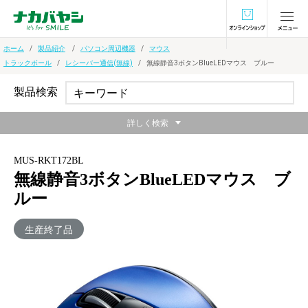
オンラインショ
ホーム
製品紹介
パソコン周辺機器
マウス
トラックボール
レシーバー通信(無線)
無線静音3ボタンBlueLEDマウス ブルー
製品検索
詳しく検索
MUS-RKT172BL
無線静音3ボタンBlueLEDマウス ブ
ルー
生産終了品