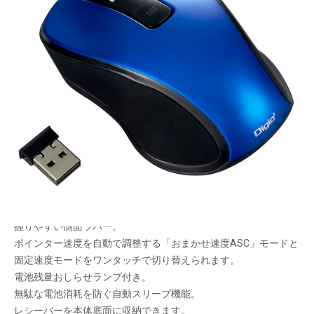
静か。シンプル。
メーカー希望小売価格：
¥4,690
+ 税
生産終了品
シンプルな3ボタンマウス 。３つの通信方式をラインナップ。
どなたでも使いやすいクセのない左右対称デザイン。
全てのボタンを静音化。周りを気にせず作業に集中できます。
握りやすい側面ラバー。
ポインター速度を自動で調整する「おまかせ速度ASC」モードと
固定速度モードをワンタッチで切り替えられます。
電池残量おしらせランプ付き。
無駄な電池消耗を防ぐ自動スリープ機能。
レシーバーを本体底面に収納できます。